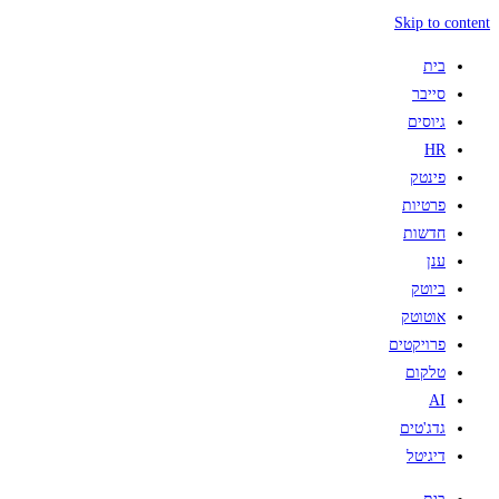
Skip to content
בית
סייבר
גיוסים
HR
פינטק
פרטיות
חדשות
ענן
ביוטק
אוטוטק
פרויקטים
טלקום
AI
גדג'טים
דיגיטל