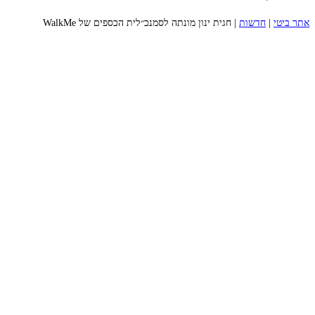
אתר ביטי
|
חדשות
|
חגית ינון מונתה לסמנכ״לית הכספים של WalkMe