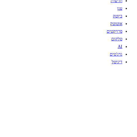
חדשות
ענן
ביוטק
אוטוטק
פרויקטים
טלקום
AI
גדג'טים
דיגיטל