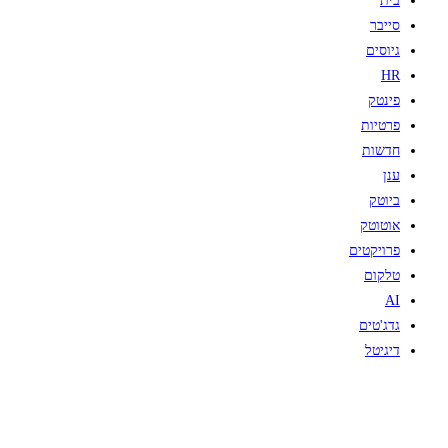
בית
סייבר
גיוסים
HR
פינטק
פרטיות
חדשות
ענן
ביוטק
אוטוטק
פרויקטים
טלקום
AI
גדג'טים
דיגיטל