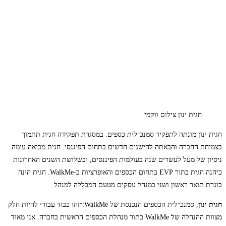
חגית ינון צילום ווקמי
חגית ינון מונתה לתפקיד סמנכ״לית כספים. במסגרת תפקידה חגית תתמוך
בצמיחת החברה והבאתה להישגים חדשים בתחום הפיננסי. חגית מביאה עימה
ניסיון של מעל לעשרים שנה בעולמות הפיננסים, ובשלושת השנים האחרונות
כיהנה חגית בתור EVP בתחום הכספים והאופרציות ב-WalkMe. חגית הינה
בוגרת תואר ראשון ושני במנהל עסקים מטעם המכללה למנהל.
חגית ינון
, סמנכ״לית הכספים הנכנסת של WalkMe:״זהו כבוד עבורי להיות חלק
מצוות ההנהלה של WalkMe בתור מנהלת הכספים הראשית בחברה. אני מאוד