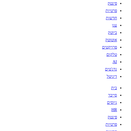
פינטק
פרטיות
חדשות
ענן
ביוטק
אוטוטק
פרויקטים
טלקום
AI
גדג'טים
דיגיטל
בית
סייבר
גיוסים
HR
פינטק
פרטיות