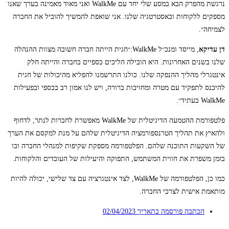
נרגשת מהפרק הבא במסע שלי יחד עם WalkMe ואני מאוד מאמינה בערך שאנו
מספקים ללקוחות ובאסטרטגיה שלנו. אני שואפת להמשיך להוביל את החברה
לצמיחה״.
דן עדיקא
, מייסד ומנכ״ל WalkMe:״חגית הייתה חברה חשובה מצוות ההנהלה
שלנו בשנים האחרונות. היא הובילה הליכים כספיים בחברה והייתה חלק
אינטגרלי מהליך ההנפקה שלנו. כולנו התרשמנו להפליא מהיכולות של חגית
להיכנס לתפקיד עם מטרה ומחויבות ברורה, ויש לנו אמון רב בכספי ובפעילות
WalkMe בעתיד״.
פלטפורמת ההטמעה הדיגיטלית של WalkMe מאפשרת לחברות לנתר, לדחוף
ולהאיץ את תהליך הטרנספורמציה הדיגיטלית שלהם על מנת למקסם את הערך
של השקעות התוכנה שלהם. הפלטפורמה מספקת שקיפות למנהלי החברה ובו
בזמן משפרת את חווית המשתמש, התפוקה והיעילות של העובדים והלקוחות.
כמו כן, הפלטפורמה של WalkMe, לצד אינטגרציה עם צד שלישי, יכולה להיות
מותאמת אישית לצרכי החברה.
הכתבה פורסמה בתאריך
02/04/2023