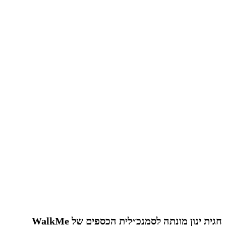
חגית ינון מונתה לסמנכ״לית הכספים של WalkMe