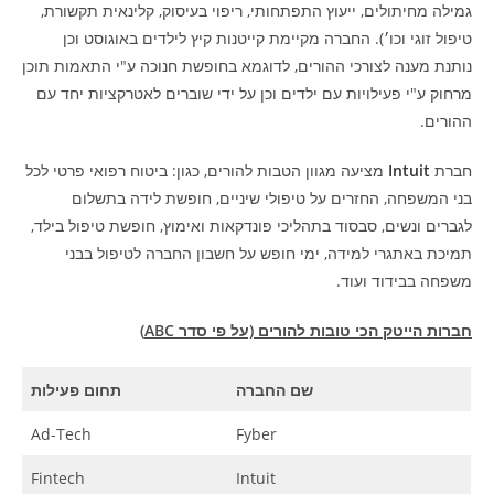
גמילה מחיתולים, ייעוץ התפתחותי, ריפוי בעיסוק, קלינאית תקשורת,
טיפול זוגי וכו׳). החברה מקיימת קייטנות קיץ לילדים באוגוסט וכן
נותנת מענה לצורכי ההורים, לדוגמא בחופשת חנוכה ע"י התאמות תוכן
מרחוק ע"י פעילויות עם ילדים וכן על ידי שוברים לאטרקציות יחד עם
ההורים.
חברת
Intuit
מציעה מגוון הטבות להורים, כגון: ביטוח רפואי פרטי לכל
בני המשפחה, החזרים על טיפולי שיניים, חופשת לידה בתשלום
לגברים ונשים, סבסוד בתהליכי פונדקאות ואימוץ, חופשת טיפול בילד,
תמיכת באתגרי למידה, ימי חופש על חשבון החברה לטיפול בבני
משפחה בבידוד ועוד.
חברות הייטק הכי טובות להורים (על פי סדר
ABC
)
שם החברה
תחום פעילות
Ad-Tech
Fyber
Fintech
Intuit