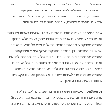
מציעה לעובדיה לילדים ולמשפחות: קייטנות לילדי העובדים בפסח
ובחופש הגדול, הפעלות למשפחות בחודש אוגוסט, פיקניקים
למשפחות, סדנת תפירת תחפושות בפורים, מתנות ילדים ממותגות,
אירועים והפעלות בחנוכה, אירועים לעולים לכיתה א׳ ועוד.
Service now
מעניקה חופשת הורות של 12 שבועות לאבות (או בנות
זוג, או בני זוג מאמצים או כל מודל הורות אחר) בשכר מלא. בנוסף,
החברה מעניקה 5 שבועות נוספים בתשלום מלא על חופשת הלידה
שמעניקה המדינה. וכן, החברה מספקת מענקי אימוץ ופונדקאות.
החברה מממנת ביטוח רפואי פרטי מקיף לכל עובדי החברה, לבני/ות
זוגם וילדיהם עד גיל 21 ובנוסף מממנת ביטוח חיים לכל העובדים
במימון מלא. לכל עובדי החברה ולבני משפחתם מדרגה ראשונה,
החברה מספקת מנוי לשירות ייעוץ וטיפול במגוון נושאים הקשורים
לרווחה נפשית, הורות, חינוך ועוד.
IronSource
מעניקה חופשת הורות בת שבועיים לאבות ולאחריה
נותנת יום הורה קצר בשבוע. בנוסף, החברה מממנת מנוי ל Group
hug – פלטפורמה שכוללת: סדנאות, קורסים וייעוציים (ייעוץ שינה,