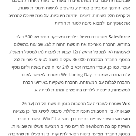
שבמסגרתה עוברים המשתתפים הרצאות וסדנאות מיוחדות מטעם
אנשי החינוך המובילים במדינה, נחשפים לגישות חינוכיות שונות,
ולוקחים חלק בשיחות, דיונים ויוזמות חינוכיות, על מנת שיוכלו להרחיב
את אופקיהם ולמצוא מענה לסוגיות הוריות.
Salesforce
מסבסדת טיפול בילדים ומעניקה החזר של 500 דולר
בחודש. החברה מאריכה את חופשת ההורות ל26 שבועות בתשלום
לאימהות (או למטפל הראשי) ו12 שבועות לאבות (או למטפל המשני).
בנוסף, החברה מסבסדת 36,000 שקלים בשנה לטיפולי פוריות לכל
עובד. כמו כן, עובדי החברה זכאים ל24 ימי חופשה בשנה וליום נוסף
ע"ח החברה שמוגדר Well-being Day ומטרתו לאפשר לעובדי
החברה לבלות עם המשפחה. החברה משקיעה באירועי חברה
למשפחות, קייטנות לילדים בחופשים ומתנות לכיתה א.
Wix
שומרת לעובדיה על ההטבות בזמן חופשת הלידה (עד 26
שבועות), בין ההטבות: תוכניות סלולרי, סיבוס, ליסינג וכו' וכן מציעה
חוגי חוגי כושר ייעודיים בחינם דרך חוגי ה-Wix Fit. השנה החברה
השיקה קבוצת newborn להורים טריים המציעה פעילויות שבועיות.
בנוסף, החברה מציעה ביטוח רפואי לתינוקות. בין הפעילויות שהחברה