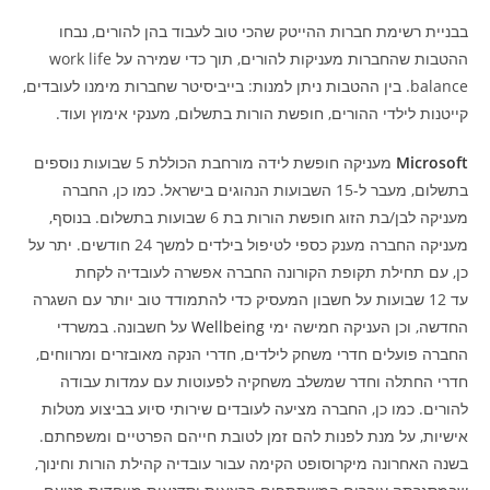
בבניית רשימת חברות ההייטק שהכי טוב לעבוד בהן להורים, נבחו
ההטבות שהחברות מעניקות להורים, תוך כדי שמירה על work life
balance. בין ההטבות ניתן למנות: בייביסיטר שחברות מימנו לעובדים,
קייטנות לילדי ההורים, חופשת הורות בתשלום, מענקי אימוץ ועוד.
Microsoft
מעניקה חופשת לידה מורחבת הכוללת 5 שבועות נוספים
בתשלום, מעבר ל-15 השבועות הנהוגים בישראל. כמו כן, החברה
מעניקה לבן/בת הזוג חופשת הורות בת 6 שבועות בתשלום. בנוסף,
מעניקה החברה מענק כספי לטיפול בילדים למשך 24 חודשים. יתר על
כן, עם תחילת תקופת הקורונה החברה אפשרה לעובדיה לקחת
עד 12 שבועות על חשבון המעסיק כדי להתמודד טוב יותר עם השגרה
החדשה, וכן העניקה חמישה ימי
Wellbeing
על חשבונה. במשרדי
החברה פועלים חדרי משחק לילדים, חדרי הנקה מאובזרים ומרווחים,
חדרי החתלה וחדר שמשלב משחקיה לפעוטות עם עמדות עבודה
להורים. כמו כן, החברה מציעה לעובדים שירותי סיוע בביצוע מטלות
אישיות, על מנת לפנות להם זמן לטובת חייהם הפרטיים ומשפחתם.
בשנה האחרונה מיקרוסופט הקימה עבור עובדיה קהילת הורות וחינוך,