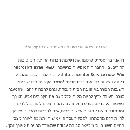
חברות הייטק הכי טובות למשפחה צילום Pixabay
דi אנד ברדסטריט פרסמו את רשימת חברות ההייטק הכי טובות
להורים. בין החברות המופיעות ברשימה:
Microsoft Israel R&D
center Service now ,Wix
ו-
Intuit
. לדברי אפרת שגב, סמנכ"לית
דאטה ואנליזה בדן אנד ברדסטריט: "משבר הקורונה הדגיש ביתר
חשיבות הצורך באיזון בין הבית לעבודה, וגרם לחברות להבין שהמענה
לצרכי העובד צריך להיות מקיף ולכלול גם את הקרובים אליו. הצורך
בשימור ה
עובדים
, בפרט בתקופה בה הם הופכים להורים לילדים
ומתמודדים עם אתגרים אישיים רבים, גרם לחברות להבין כי עליהן
להיות חלק מהפתרון ולספק לעובדיהן גמישות ותמיכה לאורך מצבי
החיים השונים, ע"מ לייצר סביבת עבודה שתעודד מחויבות לאורך זמן".