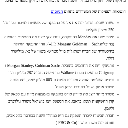
מחלקות שוק ההון גדלו במהלך השנה מבחינת כוח אדם ובחלקן נוספו שותפים.
ד
וגמאות לפעילות של המשרדים בתחום
הגיוסים
משרד שבלת ושות' ייצג את אל על בהנפקה של אופציות לציבור בסך של
250 מיליון שקלים.
מיתר ייצגו את Monday בהנפקתה, וגורניצקי ייצגו את החתמים בהנפקה
(בהובלתGoldman Sachs וJ.P. Morgan
–
). זוהי ההנפקה הגדולה
בהיסטוריה של חברה ישראלית בוול סטריט- בשווי של כ-7 מיליארד
דולר.
גורניצקי ייצג את החתמים בהובלת Morgan Stanley
,
Goldman Sachs ו-
Citigroup בהנפקת חברת Walkme
בה גייסה החברה 287 מיליון דולר.
ורידיס השלימה הנפקה ומכירת מניות ב–883 מיליון שקל, ייצג אותה
משרד אגמון ושות' רוזנברג הכהן ושות'.
משרד מיתר ייצג את איירון סורס בהנפקה באמצעות מיזוג עם ספאק של
קרן ההשקעות תומא בראבו. את הספאק ייצג בישראל משרד גולדפרב
זליגמן.
חברת הביטוח ליברה הונפקה גם היא במהלך השנה בבורסה בתל אביב,
ואותה ייצג משרד פישר (FBC
Co.).
&