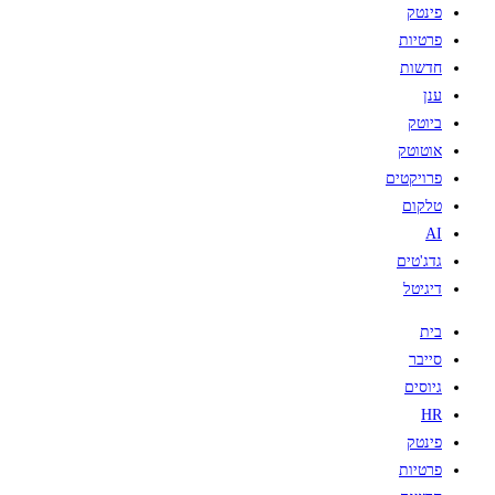
פינטק
פרטיות
חדשות
ענן
ביוטק
אוטוטק
פרויקטים
טלקום
AI
גדג'טים
דיגיטל
בית
סייבר
גיוסים
HR
פינטק
פרטיות