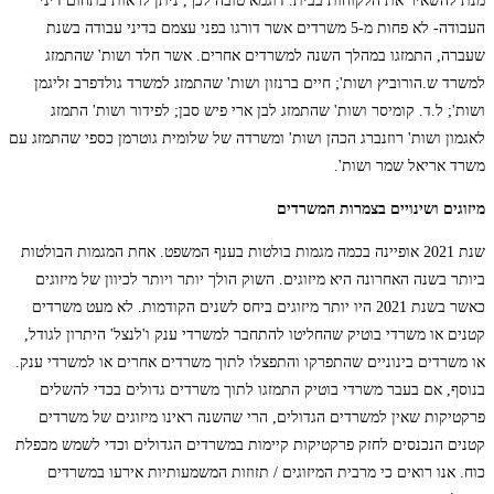
מנת להשאיר את הלקוחות בבית. דוגמא טובה לכך, ניתן לראות בתחום דיני
העבודה- לא פחות מ-5 משרדים אשר דורגו בפני עצמם בדיני עבודה בשנת
שעברה, התמזגו במהלך השנה למשרדים אחרים. אשר חלד ושות' שהתמזג
למשרד ש.הורוביץ ושות'; חיים ברנזון ושות' שהתמזג למשרד גולדפרב זליגמן
ושות'; ל.ד. קומיסר ושות' שהתמזג לבן ארי פיש סבן; לפידור ושות' התמזג
לאגמון ושות' רוזנברג הכהן ושות' ומשרדה של שלומית גוטרמן כספי שהתמזג עם
משרד אריאל שמר ושות'.
מיזוגים ושינויים בצמרות המשרדים
שנת 2021 אופיינה בכמה מגמות בולטות בענף המשפט. אחת המגמות הבולטות
ביותר בשנה האחרונה היא מיזוגים. השוק הולך יותר ויותר לכיוון של מיזוגים
כאשר בשנת 2021 היו יותר מיזוגים ביחס לשנים הקודמות. לא מעט משרדים
קטנים או משרדי בוטיק שהחליטו להתחבר למשרדי ענק ו'לנצל' היתרון לגודל,
או משרדים בינוניים שהתפרקו והתפצלו לתוך משרדים אחרים או למשרדי ענק.
בנוסף, אם בעבר משרדי בוטיק התמזגו לתוך משרדים גדולים בכדי להשלים
פרקטיקות שאין למשרדים הגדולים, הרי שהשנה ראינו מיזוגים של משרדים
קטנים הנכנסים לחזק פרקטיקות קיימות במשרדים הגדולים וכדי לשמש מכפלת
כוח. אנו רואים כי מרבית המיזוגים / תזוזות המשמעותיות אירעו במשרדים