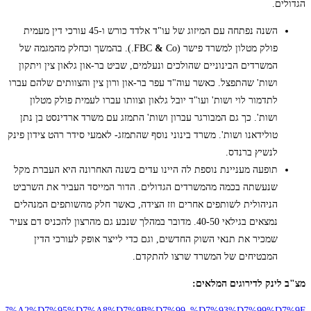
הגדולים.
השנה נפתחה עם המיזוג של עו"ד אלדד כורש ו-45 עורכי דין מעמית
פולק מטלון למשרד פישר (FBC
&
Co.). בהמשך וכחלק מהמגמה של
המשרדים הבינוניים שהולכים ונעלמים, שביט בר-און גלאון צין ויתקון
ושות' שהתפצל. כאשר עוה"ד עפר בר-און ורון צין והצוותים שלהם עברו
לתדמור לוי ושות' ועו"ד יובל גלאון וצוותו עברו לעמית פולק מטלון
ושות'. כך גם המבורגר עברון ושות' התמזג עם משרד ארדינסט בן נתן
טולידאנו ושות'. משרד בינוני נוסף שהתמזג- לאמעי סידר רהט צידון פינק
לנשיץ ברנדס.
תופעה מעניינת נוספת לה היינו עדים בשנה האחרונה היא העברת מקל
שנעשתה בכמה מהמשרדים הגדולים. הדור המייסד העביר את השרביט
הניהולית לשותפים אחרים וזז הצידה, כאשר חלק מהשותפים המנהלים
נמצאים בגילאי 40-50. מדובר במהלך שנבע גם מהרצון להכניס דם צעיר
שמכיר את תנאי השוק החדשים, וגם כדי לייצר אופק לעורכי הדין
המבטיחים של המשרד שרצו להתקדם.
מצ"ב לינק לדירוגים המלאים:
rating/%D7%A2%D7%95%D7%A8%D7%9B%D7%99_%D7%93%D7%99%D7%9F