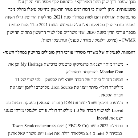
מכך שעבר דרך שוק ההון האמריקאי. בהתאם לכף מספר חדי הקרן עלו
משמעותית. ניתן לראות כי המדורגים בטיר הראשון בהייטק טיפלו בחלק ניכר
מהעסקאות הגדולות והבולטות במהלך שנת 2021. מחלקות ההייטק גדלו השנה
ומספר עורכי הדין במחלקות אלו עלה בממוצע בשנת 2021 ב-11 אחוז לעומת
מספר עורכי הדין בשנת 2020. שני משרדים עלו לטיר הראשון בתחום ההייטק-
FWMK – (פירט, וילנסקי, מזרחי, כנעני) וגורניצקי ושות'.
דוגמאות לפעילות של משרדי משרדי עורכי הדין מובילים בהייטק במהלך השנה-
משרד מיתר ייצג את פרנסיסקו פרטנרס ברכישת My Heritage וכן את
Monday.Com בהנפקתה בנאסד"ק.
המיזוג הגדול ביותר של חברה ישראלית לספאק – לפי שווי של 11
מיליארד דולר- מיתר ייצגו את Iron Source, גולדפרב זליגמן ייצגו את
חברת הספאק.
גולדפרב זליגמן ושות' ייצגו את ION (חברת הספאק) בעסקת המיזוג עם
Inovid לפי שווי חברה של 1.3 מיליארד דולר. פירט וילנסקי מזרחי כנעני
ייצגו את Inovid.
בתחילת 2022 פישר (FBC & Co.) ייצגו אתTower Semiconductor
במכירה ל-Intel ב-5.4 מיליארד דולר. את Intel ייצג משרד יגאל ארנון