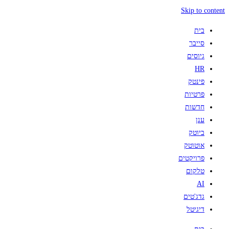
Skip to content
בית
סייבר
גיוסים
HR
פינטק
פרטיות
חדשות
ענן
ביוטק
אוטוטק
פרויקטים
טלקום
AI
גדג'טים
דיגיטל