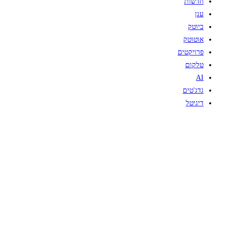
חדשות
ענן
ביוטק
אוטוטק
פרויקטים
טלקום
AI
גדג'טים
דיגיטל