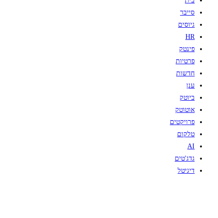
בית
סייבר
גיוסים
HR
פינטק
פרטיות
חדשות
ענן
ביוטק
אוטוטק
פרויקטים
טלקום
AI
גדג'טים
דיגיטל