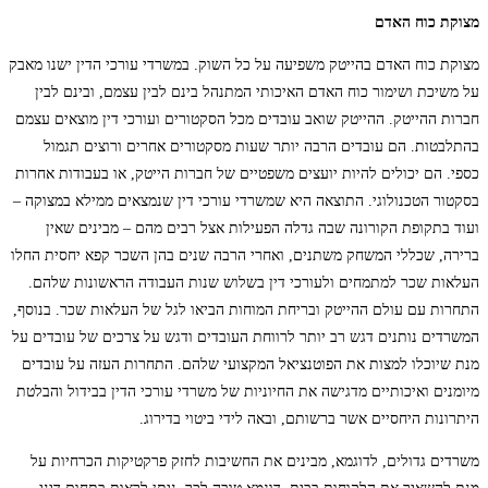
מצוקת כוח האדם
מצוקת כוח האדם בהייטק משפיעה על כל השוק. במשרדי עורכי הדין ישנו מאבק
על משיכת ושימור כוח האדם האיכותי המתנהל בינם לבין עצמם, ובינם לבין
חברות ההייטק. ההייטק שואב עובדים מכל הסקטורים ועורכי דין מוצאים עצמם
בהתלבטות. הם עובדים הרבה יותר שעות מסקטורים אחרים ורוצים תגמול
כספי. הם יכולים להיות יועצים משפטיים של חברות הייטק, או בעבודות אחרות
בסקטור הטכנולוגי. התוצאה היא שמשרדי עורכי דין שנמצאים ממילא במצוקה –
ועוד בתקופת הקורונה שבה גדלה הפעילות אצל רבים מהם – מבינים שאין
ברירה, שכללי המשחק משתנים, ואחרי הרבה שנים בהן השכר קפא יחסית החלו
העלאות שכר למתמחים ולעורכי דין בשלוש שנות העבודה הראשונות שלהם.
התחרות עם עולם ההייטק ובריחת המוחות הביאו לגל של העלאות שכר. בנוסף,
המשרדים נותנים דגש רב יותר לרווחת העובדים ודגש על צרכים של עובדים על
מנת שיוכלו למצות את הפוטנציאל המקצועי שלהם. התחרות העזה על עובדים
מיומנים ואיכותיים מדגישה את החיוניות של משרדי עורכי הדין בבידול והבלטת
היתרונות היחסיים אשר ברשותם, ובאה לידי ביטוי בדירוג.
משרדים גדולים, לדוגמא, מבינים את החשיבות לחזק פרקטיקות הכרחיות על