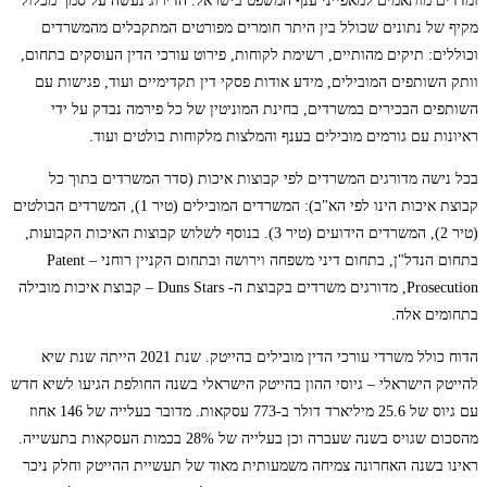
ומדדים מותאמים למאפייני ענף המשפט בישראל. הדירוג נעשה על סמך מכלול
מקיף של נתונים שכולל בין היתר חומרים מפורטים המתקבלים מהמשרדים
וכוללים: תיקים מהותיים, רשימת לקוחות, פירוט עורכי הדין העוסקים בתחום,
וותק השותפים המובילים, מידע אודות פסקי דין תקדימיים ועוד, פגישות עם
השותפים הבכירים במשרדים, בחינת המוניטין של כל פירמה נבדק על ידי
ראיונות עם גורמים מובילים בענף והמלצות מלקוחות בולטים ועוד.
בכל נישה מדורגים המשרדים לפי קבוצות איכות (סדר המשרדים בתוך כל
קבוצת איכות הינו לפי הא"ב): המשרדים המובילים (טיר 1), המשרדים הבולטים
(טיר 2), המשרדים הידועים (טיר 3). בנוסף לשלוש קבוצות האיכות הקבועות,
בתחום הנדל"ן, בתחום דיני משפחה וירושה ובתחום הקניין רוחני – Patent
Prosecution, מדורגים משרדים בקבוצת ה- Duns Stars
– קבוצת איכות מובילה
בתחומים אלה.
הדוח כולל משרדי עורכי הדין מובילים בהייטק. שנת 2021 הייתה שנת שיא
להייטק הישראלי – גיוסי ההון בהייטק הישראלי בשנה החולפת הגיעו לשיא חדש
עם גיוס של 25.6 מיליארד דולר ב-773 עסקאות. מדובר בעלייה של 146 אחוז
מהסכום שגויס בשנה שעברה וכן בעלייה של 28% בכמות העסקאות בתעשייה.
ראינו בשנה האחרונה צמיחה משמעותית מאוד של תעשיית ההייטק וחלק ניכר