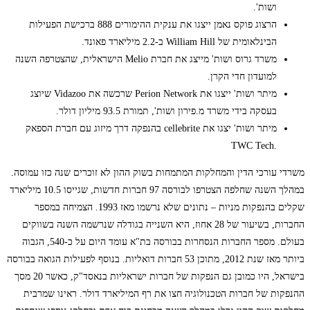
ושות'.
הרצוג פוקס נאמן ייצגו את ענקית ההימורים 888 ברכישת הפעילות
הבינלאומית של William Hill ב-2.2 מיליארד פאונד.
משרד גרוס ושות' מייצג את חברת Melio הישראלית, שהצטרפה השנה
למועדון חדי הקרן.
מיתר ושות' ייצגו את Perion Network שרכשה את Vidazoo שיוצג
בעסקה בידי משרד מ.פירון ושות', תמורת 93.5 מיליון דולר.
מיתר ושות' יצגו את cellebrite בהנפקה דרך מיזוג עם חברת הספאק
.TWC Tech
משרדי עורכי הדין והמחלקות המתמחות בשוק ההון לא זוכרים שנה כזו עמוסה.
במהלך השנה שחלפה הצטרפו לבורסה 97 חברות חדשות, שגייסו 10.5 מיליארד
שקלים בהנפקות מניות – נתונים שלא נרשמו מאז 1993. הצמיחה במספר
החברות, בשיעור של 28 אחוז, היא השנייה בגודלה שנרשמה השנה בשווקים
בעולם. מספר החברות הנסחרות בבורסה בת"א עומד היום על כ-540, הגבוה
ביותר מאז שנת 2012, מתוכן 53 חברות דואליות. בנוסף לפעילות הגואה בבורסה
בישראל, היו כמובן גם הנפקות של חברות ישראליות בנאסד"ק, כאשר 20 מסך
ההנפקות של חברות הטכנולוגיה חצו את רף המיליארד דולר. ראינו שמרבית