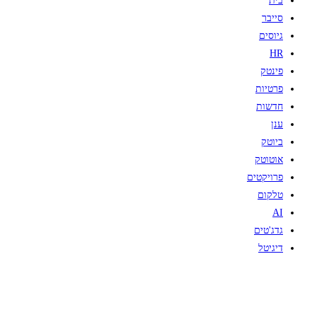
בית
סייבר
גיוסים
HR
פינטק
פרטיות
חדשות
ענן
ביוטק
אוטוטק
פרויקטים
טלקום
AI
גדג'טים
דיגיטל