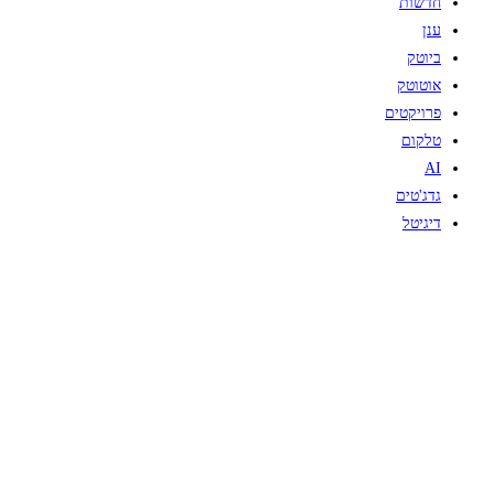
חדשות
ענן
ביוטק
אוטוטק
פרויקטים
טלקום
AI
גדג'טים
דיגיטל