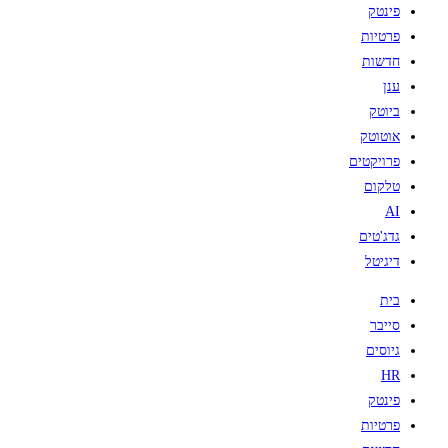
פינטק
פרטיות
חדשות
ענן
ביוטק
אוטוטק
פרויקטים
טלקום
AI
גדג'טים
דיגיטל
בית
סייבר
גיוסים
HR
פינטק
פרטיות