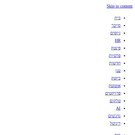
Skip to content
בית
סייבר
גיוסים
HR
פינטק
פרטיות
חדשות
ענן
ביוטק
אוטוטק
פרויקטים
טלקום
AI
גדג'טים
דיגיטל