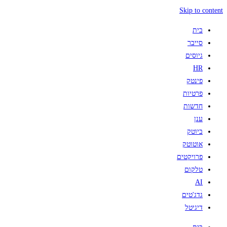
Skip to content
בית
סייבר
גיוסים
HR
פינטק
פרטיות
חדשות
ענן
ביוטק
אוטוטק
פרויקטים
טלקום
AI
גדג'טים
דיגיטל