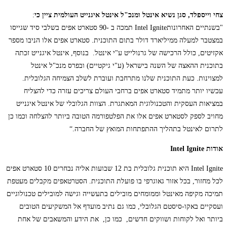
צחי וייספלד, סגן נשיא אינטל ומנכ"ל אינטל איגנייט העולמית ציין כי
:
"בשנתיים האחרונותIntel Ignite תמכה ב -90 סטארט אפים בשלבי סיד שגייסו
במצטבר למעלה ממיליארד דולר בתום התוכנית. סטארט אפים אלו הניבו מספר
אקזיטים, כולל הרכישה של גרנולייט ע"י אינטל. בנוסף, אינטל איגנייט זכתה
בתוכנית ההאצה של השנה בישראל (ע"י גיקטיים) ובפרס מנכ"ל אינטל
למצוינות. כעת התוכנית שלנו מתרחבת ועוברת לשלב הצמיחה הגלובלית.
עכשיו יותר מתמיד סטארט אפים ברחבי העולם צריכים עזרה כדי להצליח
במציאות העסקית והטכנולוגית המאתגרת. הצוות הגלובלי של אינטל איגנייט
מחויב לספק לסטארט אפים אלו את הפלטפורמה הטובה ביותר להצלחה וכמו כן
לתרום לאינטל בתהליך ההתפתחות המואץ של החברה.“
אודות
Intel Ignite
Intel Ignite היא תוכנית גלובלית בת 12 שבועות אליה נבחרים 10 סטארט אפים
לכל מחזור, בכל אזור גאוגרפי בו פועלת התוכנית. הסטרטאפים מקבלים מעטפת
תמיכה מקיפה מאינטל וממומחים מובילים בתעשייה וגישה למובילים טכנולוגיים
ועסקיים באקו-סיסטם הגלובלי, כמו גם נתיב מועדף אל המשקיעים הטובים
ביותר ואל לקוחות ושווקים חדשים, כמו כן, את הידע והמשאבים של אחת