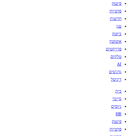
פינטק
פרטיות
חדשות
ענן
ביוטק
אוטוטק
פרויקטים
טלקום
AI
גדג'טים
דיגיטל
בית
סייבר
גיוסים
HR
פינטק
פרטיות