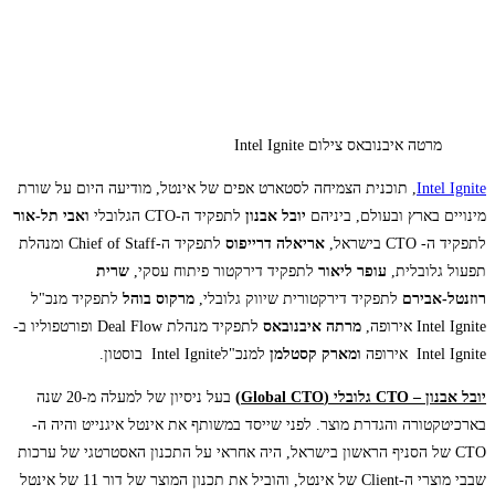
מרטה איבנובאס צילום Intel Ignite
Intel Ignite
, תוכנית הצמיחה לסטארט אפים של אינטל, מודיעה היום על שורת
מינויים בארץ ובעולם, ביניהם
יובל אבנון
לתפקיד ה-CTO הגלובלי
ואבי תל-אור
לתפקיד ה- CTO בישראל,
אריאלה דרייפוס
לתפקיד ה-Chief of Staff ומנהלת
תפעול גלובלית,
עופר ליאור
לתפקיד דירקטור פיתוח עסקי,
שרית
רוזנטל-אבירם
לתפקיד דירקטורית שיווק גלובלי,
מרקוס בוהל
לתפקיד מנכ"ל
Intel Ignite אירופה,
מרתה איבנובאס
לתפקיד מנהלת Deal Flow ופורטפוליו ב-
Intel Ignite אירופה
ומארק קסטלמן
למנכ"לIntel Ignite בוסטון.
יובל אבנון –
CTO גלובלי
(Global CTO)
בעל ניסיון של למעלה מ-20 שנה
בארכיטקטורה והגדרת מוצר. לפני שייסד במשותף את אינטל איגנייט והיה ה-
CTO של הסניף הראשון בישראל, היה אחראי על התכנון האסטרטגי של ערכות
שבבי מוצרי ה-Client של אינטל, והוביל את תכנון המוצר של דור 11 של אינטל