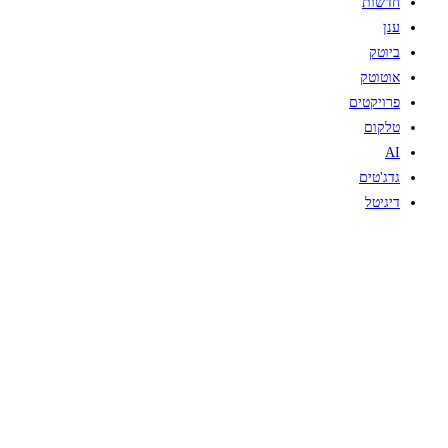
חדשות
ענן
ביוטק
אוטוטק
פרויקטים
טלקום
AI
גדג'טים
דיגיטל