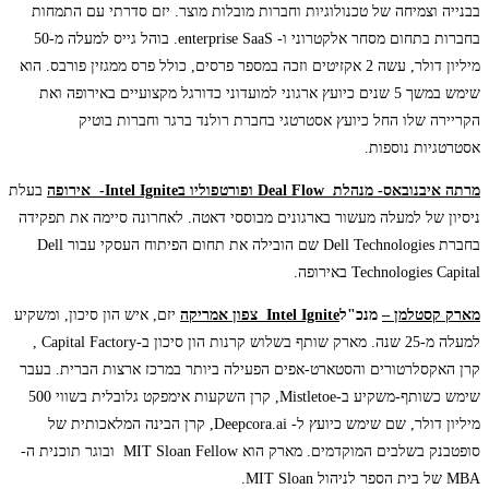
בבנייה וצמיחה של טכנולוגיות וחברות מובלות מוצר. יזם סדרתי עם התמחות
בחברות בתחום מסחר אלקטרוני ו- enterprise SaaS. בוהל גייס למעלה מ-50
מיליון דולר, עשה 2 אקזיטים וזכה במספר פרסים, כולל פרס ממגזין פורבס. הוא
שימש במשך 5 שנים כיועץ ארגוני למועדוני כדורגל מקצועיים באירופה ואת
הקריירה שלו החל כיועץ אסטרטגי בחברת רולנד ברגר וחברות בוטיק
אסטרטגיות נוספות.
מרתה איבנובאס- מנהלת
Deal Flow
ופורטפוליו ב
Intel Ignite-
אירופה
בעלת
ניסיון של למעלה מעשור בארגונים מבוססי דאטה. לאחרונה סיימה את תפקידה
בחברת Dell Technologies שם הובילה את תחום הפיתוח העסקי עבור Dell
Technologies Capital באירופה.
מארק קסטלמן –
מנכ"ל
Intel Ignite
צפון אמריקה
יזם, איש הון סיכון, ומשקיע
למעלה מ-25 שנה. מארק שותף בשלוש קרנות הון סיכון ב-Capital Factory ,
קרן האקסלרטורים והסטארט-אפים הפעילה ביותר במרכז ארצות הברית. בעבר
שימש כשותף-משקיע ב-Mistletoe, קרן השקעות אימפקט גלובלית בשווי 500
מיליון דולר, שם שימש כיועץ ל- Deepcora.ai, קרן הבינה המלאכותית של
סופטבנק בשלבים המוקדמים. מארק הוא MIT Sloan Fellow ובוגר תוכנית ה-
MBA של בית הספר לניהול MIT Sloan.