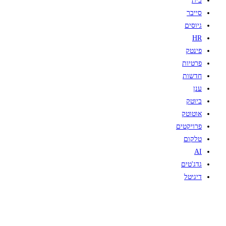
בית
סייבר
גיוסים
HR
פינטק
פרטיות
חדשות
ענן
ביוטק
אוטוטק
פרויקטים
טלקום
AI
גדג'טים
דיגיטל