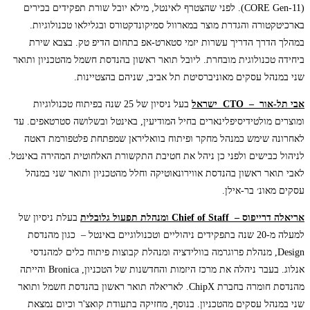
(CORE Gen-11). לפני שהצטרף לאינטל, מילא יובל שורת תפקידים בכירים
בארכיטקטורה והגדרת מוצר במארוול סמיקונדקטורס ובגלילאו טכנולוגיות.
במהלך הדרך הדריך עשרות יזמי סטארט-אפ בתחום הדיפ טק. בצבא שירת
ביחידה טכנולוגית מובחרת. ליובל תואר ראשון בהנדסת חשמל מהטכניון ותואר
שני במנהל עסקים מאוניברסיטת תל אביב, שניהם בהצטיינות.
אבי תל-אור –
CTO
ישראל
בעל ניסיון של 25 שנה בפיתוח טכנולוגיות
ומוצרים מולטידיסיפלינארים בחיל המודיעין, באינטל ובשלושה סטרטאפים. עד
לאחרונה שימש כמנהל מחקר ופיתוח בוואליראן שמפתחת פלטפורמת דאטה
לניהול כבישים ולפני כן ניהל את חטיבת התקשורת האלחוטית המהירה באינטל.
לאבי תואר ראשון בהנדסת אווירונאוטיקה וחלל מהטכניון ותואר שני במנהל
עסקים מאונ׳ בר-אילן.
אריאלה דרייפוס –
Chief of Staff
ומנהלת תפעול גלובלית
בעלת ניסיון של
למעלה מ-20 שנה בתפקידים ניהוליים וטכנולוגיים באינטל – כגון מהנדסת
Design, מנהלת פרוגרמה בוולידציה ומנהלת קבוצות פיתוח כלים למהנדסי
אנלוג. בעבר ניהלה את מרכז היזמות והחדשנות של הטכניון, Bronica והייתה
מהנדסת חומרה בחברת ChipX. לאריאלה תואר ראשון בהנדסת חשמל ותואר
שני במנהל עסקים מהטכניון. בנוסף, מחזיקה בתעודת קואצ'ר וכיום נמצאת