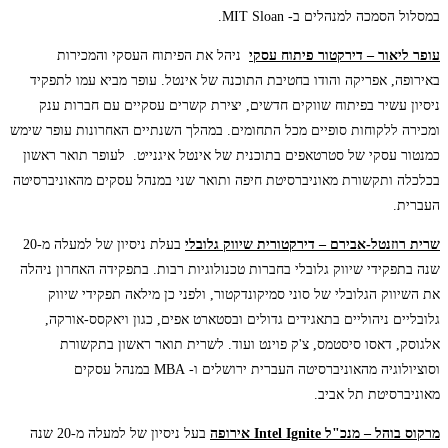
במסלול הסמכה למנהלים ב- MIT Sloan.
עופר ליאור – דירקטור פיתוח עסקי
ניהל את הפיתוח העסקי והמכירות
באירופה, אפריקה והודו בחטיבת התוכנה של אינטל. עופר מביא עמו לתפקיד
ניסיון עשיר בפיתוח שווקים חדשים, יצירת קשרים עסקיים עם חברות ענק
ומכירה ללקוחות סופיים מכל התחומים. במהלך השנתיים האחרונות עופר שימש
כמנטור עסקי של סטרטאפים בתוכנית של אינטל איגנייט. לעופר תואר ראשון
בכלכלה ותקשורת מאוניברסיטת חיפה ותואר שני במנהל עסקים מהאוניברסיטה
העברית.
שרית רוזנטל-אבירם – דירקטורית שיווק גלובלי
בעלת ניסיון של למעלה מ-20
שנה בתפקידי שיווק גלובלי בחברות טכנולוגיות רבות. בתפקידה האחרון ניהלה
את השיווק הגלובלי של סוני סמיקונדקטור, ולפני כן מילאה תפקידי שיווק
גלובליים ניהוליים בתאגידים גדולים ובסטארט אפים, כגון ויאקסס-אורקה,
אלגוסק, דאסו סיסטמס, צ'ק פוינט ועוד. לשרית תואר ראשון בתקשורת
וסוציולוגיה מהאוניברסיטה העברית ירושלים ו- MBA במנהל עסקים
מאוניברסיטת תל אביב.
מרקוס בוהל – מנכ"ל
Intel Ignite
אירופה
בעל ניסיון של למעלה מ-20 שנה