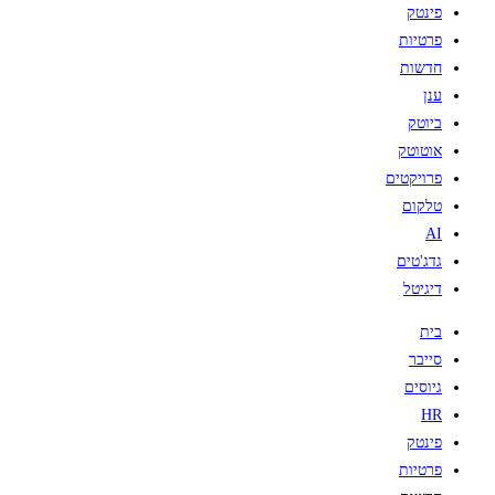
פינטק
פרטיות
חדשות
ענן
ביוטק
אוטוטק
פרויקטים
טלקום
AI
גדג'טים
דיגיטל
בית
סייבר
גיוסים
HR
פינטק
פרטיות