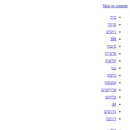
Skip to content
בית
סייבר
גיוסים
HR
פינטק
פרטיות
חדשות
ענן
ביוטק
אוטוטק
פרויקטים
טלקום
AI
גדג'טים
דיגיטל