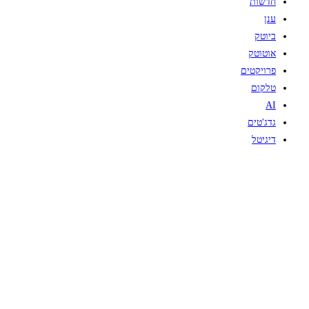
חדשות
ענן
ביוטק
אוטוטק
פרויקטים
טלקום
AI
גדג'טים
דיגיטל