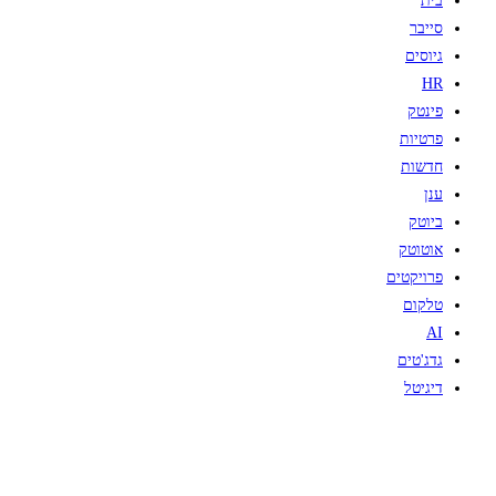
בית
סייבר
גיוסים
HR
פינטק
פרטיות
חדשות
ענן
ביוטק
אוטוטק
פרויקטים
טלקום
AI
גדג'טים
דיגיטל