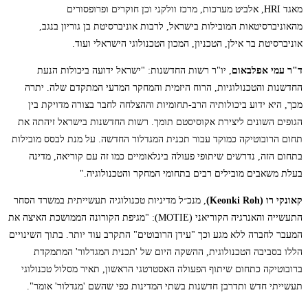
מאגד HRI, אלביט מערכות, מרכז וולקני וכן חוקרים ופרופסורים
מהאוניברסיטאות המובילות בישראל, לרבות אוניברסיטת בן גוריון בנגב,
אוניברסיטת בר אילן, הטכניון, המכון הטכנולוגי הישראלי ועוד.
ד"ר עמי אפלבאום
, יו"ר רשות החדשנות: "ישראל ידועה ביכולות הנעת
החדשנות והטכנולוגיות, הרוח היזמית והמחקר המדעי המתקדם שלה. יתרה
מכך, היא ידוע ביכולותיה הרב-תחומיות וההצלחה לחבר בצורה מדויקת בין
הגופים השונים ליצירת אקוסיסטם תומך. רשות החדשנות בישראל זיהתה את
תחום הרובוטיקה כמוקד עבור תכנית המגדלור החדשה. על מנת לבסס מובילות
בתחום הזה, נדרשים שיתופי פעולה בינלאומיים כמו זה עם קוריאה, מדינה
בעלת משאבים מובילים רבים בתחומי המחקר והטכנולוגיה."
קאונקי רו
(Keonki Roh)
, מנכ״ל מדיניות טכנולוגיה תעשייתית במשרד הסחר
התעשייה והאנרגיה הקוריאני (MOTIE): "מגיפת הקורונה הממושכת האיצה את
המעבר לחברה ללא מגע וכך "עידן הרובוטים" התקרב עוד יותר. בתוך השינויים
הללו בסביבה הטכנולוגית, ההשקה היום של 'תכנית המגדלור' המתמקדת
ברובוטיקה כתחום שיתוף הפעולה האסטרטגי הראשון, תאיר מסלול טכנולוגי
תעשייתי חדש ותדרבן חדשנות בשתי המדינות כפי שהשם 'מגדלור' אומר".