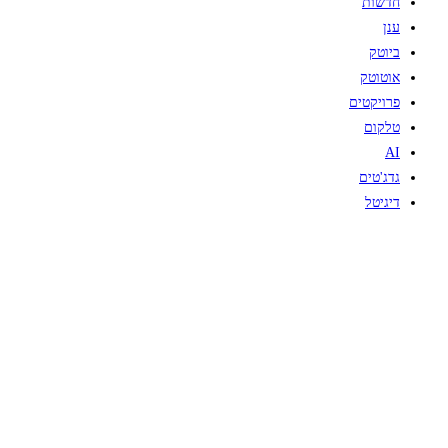
חדשות
ענן
ביוטק
אוטוטק
פרויקטים
טלקום
AI
גדג'טים
דיגיטל