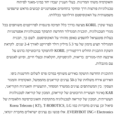
והאקדמיה משתי המדינות. בעלי העניין יעבדו יחד במיני-מאגד לפיתוח
טכנולוגיות פורצות דרך ומחקר בתחומים אסטרטגיים קבועים מראש שישפיעו
משמעותית על האקוסיסטם הרלוונטי בכללותו
.
בעוד שקרן
KORIL
מציעה בדרך כלל תמיכה פיננסית לפרויקטים משותפים בכל
מגזרי הטכנולוגיה, תוכנית המגדלור החדשה תתמקד בטכנולוגיות אסטרטגיות
בעלות פוטנציאל להשפיע באופן מהותי על האקוסיסטם. לשם כך, תכנית
המגדלור תציע מימון של עד 5.3 מיליון דולר לפרויקט לאורך 2-4 שנים. לקראת
השקת התכנית החליט דירקטוריון
KORIL
להתמקד ברובוטיקה בדגש על
ארבעה תתי-מגזרים: בריאות, לוגיסטיקה, חקלאות ובעלי חיים, וסיוע לאנשים
עם מוגבלות
.
התוכנית החדשה הושקה באירוע משותף במרכז פרס לשלום וחדשנות ביפו.
האירוע אירח משלחת של כ-50 נציגים קוריאנים מהממשל, האקדמיה והמגזר
העסקי. בין המשתתפים נציגים ממשרד המסחר, התעשייה והאנרגיה הקוריאני,
KAR (איגוד תעשיית הרובוטים של קוריאה), המכון של קוריאה לטכנולוגיה
תעשייתית, המכון של קוריאה לטכנולוגיה מתקדמת והאוניברסיטה הלאומית של
סיאול וכן נציגים מחברות כמו Korea Telecom ( KT), T-ROBOTICS, LG
Electronics
ו-EVERYBOT INC. אלו פגשו גם נציגים ישראלים מחברת יונדאי,