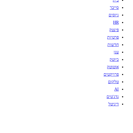
בית
סייבר
גיוסים
HR
פינטק
פרטיות
חדשות
ענן
ביוטק
אוטוטק
פרויקטים
טלקום
AI
גדג'טים
דיגיטל