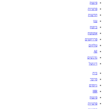
פינטק
פרטיות
חדשות
ענן
ביוטק
אוטוטק
פרויקטים
טלקום
AI
גדג'טים
דיגיטל
בית
סייבר
גיוסים
HR
פינטק
פרטיות