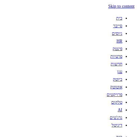
Skip to content
בית
סייבר
גיוסים
HR
פינטק
פרטיות
חדשות
ענן
ביוטק
אוטוטק
פרויקטים
טלקום
AI
גדג'טים
דיגיטל