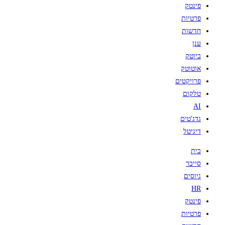
פינטק
פרטיות
חדשות
ענן
ביוטק
אוטוטק
פרויקטים
טלקום
AI
גדג'טים
דיגיטל
בית
סייבר
גיוסים
HR
פינטק
פרטיות