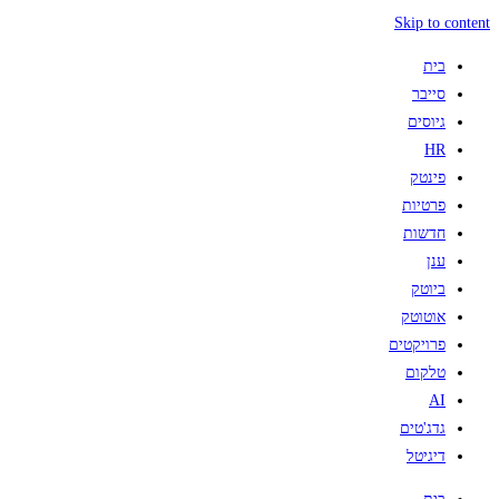
Skip to content
בית
סייבר
גיוסים
HR
פינטק
פרטיות
חדשות
ענן
ביוטק
אוטוטק
פרויקטים
טלקום
AI
גדג'טים
דיגיטל