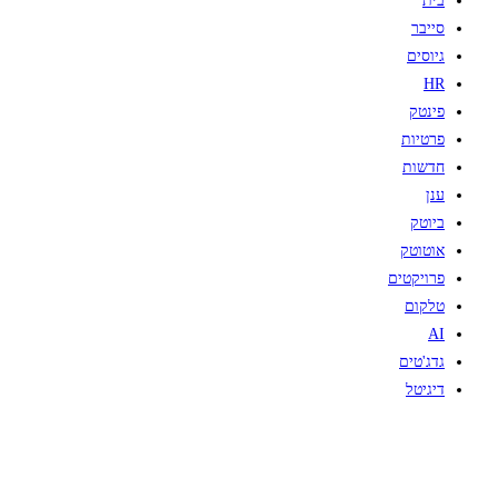
בית
סייבר
גיוסים
HR
פינטק
פרטיות
חדשות
ענן
ביוטק
אוטוטק
פרויקטים
טלקום
AI
גדג'טים
דיגיטל