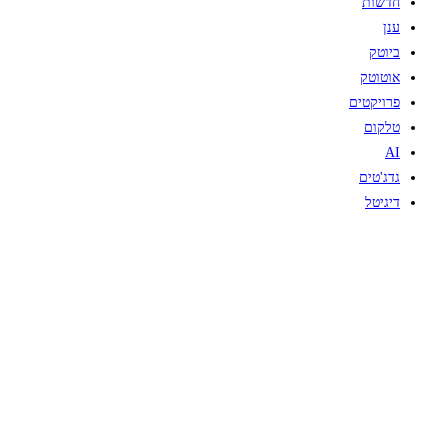
חדשות
ענן
ביוטק
אוטוטק
פרויקטים
טלקום
AI
גדג'טים
דיגיטל