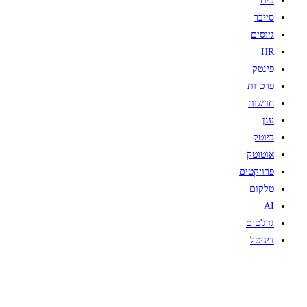
בית
סייבר
גיוסים
HR
פינטק
פרטיות
חדשות
ענן
ביוטק
אוטוטק
פרויקטים
טלקום
AI
גדג'טים
דיגיטל