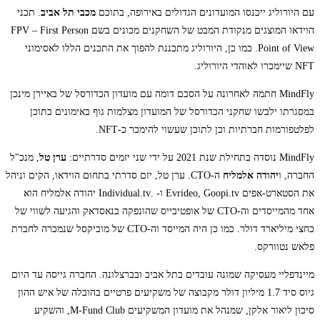
עם היורוליג ייכנסו המועדונים הגדולים באירופה, בתוכם
מכבי תל אביב
. תכני
הוידאו המוצגים מנקודת המבט של השחקנים מכונים בשם FPV – First Person
Point of View. כמו כן, היורוליג מתכננת להפוך את התכנים הללו לאסימוני
NFT שיימכרו לאוהדי היורוליג.
MindFly חתמה לאחרונה על הסכם דומה עם מועדון הכדורסל של באיירן מינכן
במסגרתו ילבשו שחקני הכדורסל של המועדון מצלמות גוף באימונים כתוכן
לפלטפורמות חברתיות וכן לתוכן שעשוי להימכר כ-NFT.
MindFly נוסדה בתחילת שנת 2021 על ידי שני יזמים סדרתיים:
ערן טל
, מנכ"ל
החברה, ו
יהודה אלמליח
ה-CTO. ערן טל, יזם סדרתי בתחום הוידאו, הקים וניהל
את הסטארט-אפים Evrideo, Goopi.tv ו- .Individual.tv יהודה אלמליח הוא
אחד מהמייסדים וה-CTO של אופטיבייס שהונפקה בנאסדאק והגיעה לשווי של
כחצי מיליארד דולר. כמו כן היה המייסד וה-CTO של מוביקסל שנמכרה לחברת
פלאש נטוורקס.
מיינדפליי מעסיקה שמונה עובדים בתל אביב ובברצלונה. החברה גייסה עד היום
גיוס סיד 1.7 מיליון דולר מקבוצה של משקיעים פרטיים בהובלה של איש ההון
סיכון ליאור אלקן, שמנהל את מועדון המשקיעים M-Fund Club, והשקיע