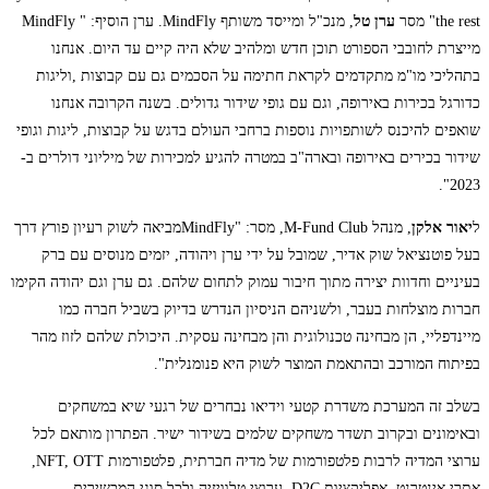
the rest" מסר
ערן טל
, מנכ"ל ומייסד משותף MindFly. ערן הוסיף: " MindFly
מייצרת לחובבי הספורט תוכן חדש ומלהיב שלא היה קיים עד היום. אנחנו
בתהליכי מו"מ מתקדמים לקראת חתימה על הסכמים גם עם קבוצות ,וליגות
כדורגל בכירות באירופה, וגם עם גופי שידור גדולים. בשנה הקרובה אנחנו
שואפים להיכנס לשותפויות נוספות ברחבי העולם בדגש על קבוצות, ליגות וגופי
שידור בכירים באירופה ובארה"ב במטרה להגיע למכירות של מיליוני דולרים ב-
2023".
ל
יאור אלקן
, מנהל M-Fund Club, מסר: "MindFlyמביאה לשוק רעיון פורץ דרך
בעל פוטנציאל שוק אדיר, שמובל על ידי ערן ויהודה, יזמים מנוסים עם ברק
בעיניים וחדוות יצירה מתוך חיבור עמוק לתחום שלהם. גם ערן וגם יהודה הקימו
חברות מוצלחות בעבר, ולשניהם הניסיון הנדרש בדיוק בשביל חברה כמו
מיינדפליי, הן מבחינה טכנולוגית והן מבחינה עסקית. היכולת שלהם לזוז מהר
בפיתוח המורכב ובהתאמת המוצר לשוק היא פנומנלית".
בשלב זה המערכת משדרת קטעי וידיאו נבחרים של רגעי שיא במשחקים
ובאימונים ובקרוב תשדר משחקים שלמים בשידור ישיר. הפתרון מותאם לכל
ערוצי המדיה לרבות פלטפורמות של מדיה חברתית, פלטפורמות NFT, OTT,
אתרי אינטרנט, אפליקציות D2C, ערוצי טלוויזיה ולכל סוגי המכשירים