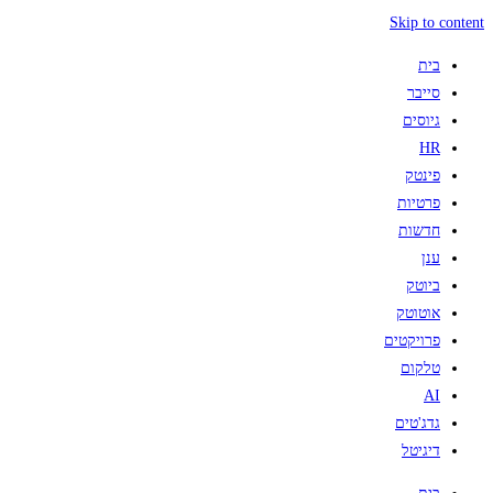
Skip to content
בית
סייבר
גיוסים
HR
פינטק
פרטיות
חדשות
ענן
ביוטק
אוטוטק
פרויקטים
טלקום
AI
גדג'טים
דיגיטל