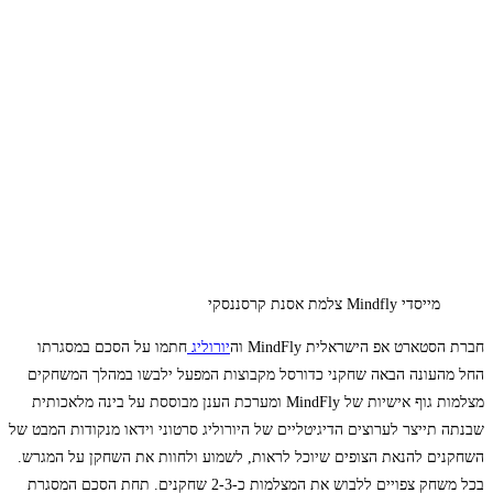
מייסדי Mindfly צלמת אסנת קרסננסקי
חברת הסטארט אפ הישראלית MindFly וה
יורוליג
חתמו על הסכם במסגרתו
החל מהעונה הבאה שחקני כדורסל מקבוצות המפעל ילבשו במהלך המשחקים
מצלמות גוף אישיות של MindFly ומערכת הענן מבוססת על בינה מלאכותית
שבנתה תייצר לערוצים הדיגיטליים של היורוליג סרטוני וידאו מנקודות המבט של
השחקנים להנאת הצופים שיוכל לראות, לשמוע ולחוות את השחקן על המגרש.
בכל משחק צפויים ללבוש את המצלמות כ-2-3 שחקנים. תחת הסכם המסגרת