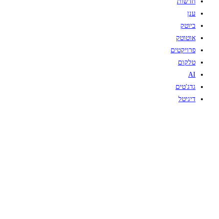
חדשות
ענן
ביוטק
אוטוטק
פרויקטים
טלקום
AI
גדג'טים
דיגיטל