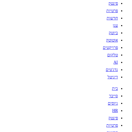
פינטק
פרטיות
חדשות
ענן
ביוטק
אוטוטק
פרויקטים
טלקום
AI
גדג'טים
דיגיטל
בית
סייבר
גיוסים
HR
פינטק
פרטיות