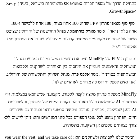
בתחילת הדרך של מספר חברות סטארט-אפ מהצומחות בישראל, ביניהן: Zesty
ו-GrowthSpace.
"סוף סוף מצאנו פתרון FPV שהוא 100 אחוז בטוח, 100 אחוז ללבישה ו-100
אחוז בלתי נראה", אומר
מארק בורתומאו,
מנהל החדשנות של היורוליג שציטט
משוב של שחקנים מקצועיים ממספר קבוצות מהיורוליג שניסו את הפתרון מאז
אוקטובר 2021.
"פתרון ה-FPV של MindFly יציב את הצופים ממש במרכז המגרש במהלך
המשחקים והאימונים ויעמיק את היחסים בין האוהדים לשחקנים ולקבוצות
המשתתפות בטורניר", מסר
אלכס פרר
, מנהל השיווק והתקשורת של היורוליג.
"אנו גאים לספק חידוש כה מדהים לאוהדים שלנו".
MindFly מספקת פתרון מקצה לקצה לספורט מקצועני שמשתמש במצלמות גוף
מבוססות AI שמצלמות כולל סאונד את נקודת המבט של השחקן, ופלטפורמת
AI בענן שמייצבת, מביימת, עורכת ומפיצה סרטוני וידאו ובעתיד גם שידורים
חיים. הפתרון מוצע לכל ענפי הספורט בכל סוגי המגרשים והוא ניתן ליישום ללא
צורך בצוותים נוספים אן השקעות בתשתית.
"המסר שלנו לקבוצות ולשחקנים הוא: you wear the vest, and we take care of