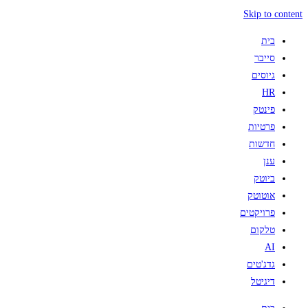
Skip to content
בית
סייבר
גיוסים
HR
פינטק
פרטיות
חדשות
ענן
ביוטק
אוטוטק
פרויקטים
טלקום
AI
גדג'טים
דיגיטל