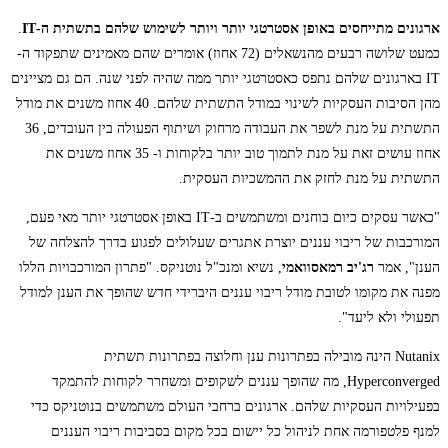
ארגונים מתייחסים באופן אסטרטגי יותר ויותר לשימוש שלהם בתשתית ה-IT
.
כמעט שלושה רבעים מהנשאלים (72 אחוז) אומרים שהם מאמינים שתפקוד ה-
IT בארגונים שלהם נתפס כאסטרטגי יותר ממה שהיה לפני שנה. הם גם מציינים
מהן הסיבות העסקיות לשינוי במודל התשתית שלהם. 40 אחוז משנים את מודל
התשתית על מנת לשפר את העבודה מרחוק ושיתוף הפעולה בין העובדים, 36
אחוז עושים זאת על מנת לתמוך טוב יותר בלקוחות ו- 35 אחוז משנים את
התשתית על מנת לחזק את ההמשכיות העסקית.
"כאשר עסקים כיום בוחנים ומשתמשים ב-IT באופן אסטרטגי יותר מאי פעם,
המורכבות של ריבוי עננים יוצרת אתגרים שעלולים לפגוע בדרך להצלחה של
הענן", אמר
רג'יב רמאסוואמי
, נשיא ומנכ"ל נוטניקס. "פתרון המורכבויות הללו
מפנה את מקומו לטובת מודל ריבוי עננים היברידי חדש שהופך את הענן למודל
תפעולי ולא ליעד".
Nutanix הינה מובילה בפתרונות ענן וחלוצה בפתרונות תשתית
Hyperconverged, מה שהופך עננים לשקופים ומשחרר לקוחות להתמקד
בפעילויות העסקיות שלהם. ארגונים ברחבי העולם משתמשים בנוטניקס כדי
למנף פלטפורמה אחת לניהול כל יישום בכל מקום בסביבות ריבוי העננים