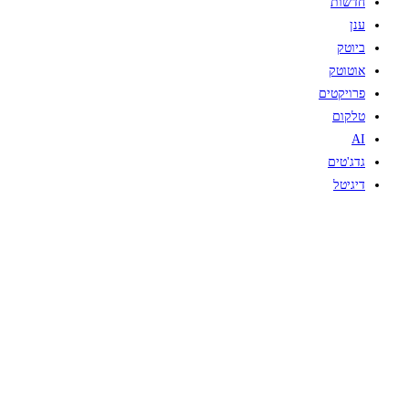
חדשות
ענן
ביוטק
אוטוטק
פרויקטים
טלקום
AI
גדג'טים
דיגיטל