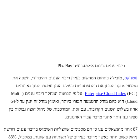
ריבוי עננים צילום אילוסטרציה PixaBay
נוטניקס
, מובילה בתחום המחשוב בעידן ריבוי העננים ההיברידי, חשפה את
ממצאי מחקר הבוחן את ההתפתחויות בעולם הענן ואימוץ הענן בארגונים –
Enterprise Cloud Index
(ECI). על פי תוצאות המחקר ריבוי עננים (Multi-
Cloud) הוא כיום מודל ההטמעה הנפוץ ביותר, ואימוץ מודל זה יזנק עד ל-64
אחוז בשלוש השנים הקרובות. עם זאת, המורכבות של ניהול חוצה גבולות בין
ספקי ענן נותר אתגר מרכזי עבור הארגונים.
87 אחוז מהנשאלים ענו כי הם מסכימים שהצלחת השימוש בריבוי עננים דורשת
ניהול פשוט יותר כאשר מדובר בעירוב של תשתיות ענן שונות. במקביל, 83%