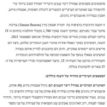
מהמשיבים מסכימים שמודל ריבוי עננים היברידי המודל הטוב ביותר כדי
להתמודד עם האתגרים העיקריים הקשורים ליכולת תאימות, אבטחת מידע,
חסכון בעלויות ואינטגרציית נתונים.
זו השנה הרביעית ברציפות בה חברת ואנסון בורן (Vanson Bourne) עורכת
מחקר עבור נוטניקס. במחקר השנה נסקרו 1,700 מקבלי החלטות בתחום ה-IT
ברחבי העולם במגוון מגזרים ובכל היבשות במהלך אוגוסט וספטמבר 2021.
השנה, המשיבים בסקר נשאלו אודות אתגרי הענן הנוכחיים שלהם, כיצד הם
מריצים כיום יישומים עסקיים, והיכן הם מתכננים להריץ אותם בעתיד.
המשיבים נשאלו בנוסף על השפעת המגיפה על החלטותיהם הנוכחיות
והעתידיות בהיבט של תשתיות IT, וכיצד האסטרטגיה וסדרי העדיפויות של ה-
IT עשויים להשתנות בגללה.
הממצאים העיקריים מהדוח של השנה כוללים:
האתגרים המרכזיים במודל ריבוי העננים הם
ניהול אבטחת מידע (49 אחוז),
אינטגרציית נתונים (49 אחוז) ועלויות (43 אחוז) על פני גבולות החוצים בין
עננים. בעוד שהשימוש בריבוי עננים הוא המודל התפעולי השכיח ביותר, והיחיד
שצפוי לצמוח, רוב הארגונים נאבקים עם המציאות של פעילות על פני מספר