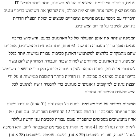
עננים, פרטיים וציבוריים. המציאות הזו לא תשתנה, יותר ויותר מובילי IT
מבינים שאין גישה אחת שמתאימה לכולם, מה שהופך את השימוש בריבוי עננים
היברידי עם מספר עננים פרטיים וציבוריים שמציעים יכולת הפעלה הדדית
ביניהם, למיטבי על פי רוב המשיבים.
המגיפה שינתה את אופן הפעולה של כל הארגונים כמעט, והשימוש בריבוי
עננים תומך בדרך העבודה החדשה
. 61 אחוז, יותר ממחצית מהמשיבים, אומרים
שהם מתמקדים בלהציע למשתמשי הארגון סביבות עבודה גמישות יותר בגלל
המגיפה. רוב הארגונים מדווחים שלמרות שכוח העבודה המרוחק שלהם עשוי
להתכווץ או לגדול, בטווח הנראה לעין העבודה מרחוק כאן כדי להישאר. השימוש
בריבוי עננים מציע את סביבת ה-IT הזריזה ביותר התומכת בגמישות זו על ידי
הפצת נתונים למיקומים גיאוגרפיים מגוונים כדי להבטיח גישה לנתונים לכל
המשתמשים והמשכיות עסקית.
חושבים במיוחד על ניוד יישומים
. כמעט כל הארגונים (91 אחוז) העבירו יישום
אחד או יותר לסביבת IT חדשה במהלך 12 החודשים האחרונים. עם זאת, 80
אחוז מהמשיבים מסכימים שהעברת עומס עבודה לסביבת ענן חדשה עלולה
להיות יקרה וגוזלת זמן.41 אחוז מן הארגונים מציינים שאבטחה לרוב, היא הסיבה
למהלך שכזה, ואחריו ביצועים (39 אחוז), והשגת שליטה ביישומים (38 אחוז).