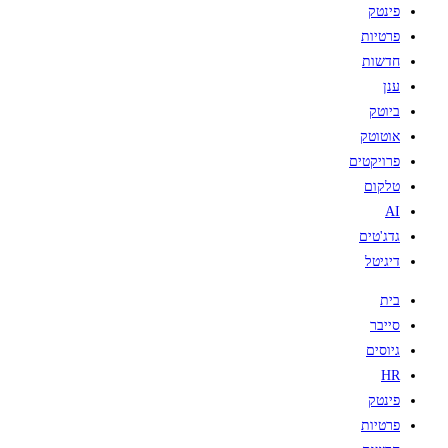
פינטק
פרטיות
חדשות
ענן
ביוטק
אוטוטק
פרויקטים
טלקום
AI
גדג'טים
דיגיטל
בית
סייבר
גיוסים
HR
פינטק
פרטיות