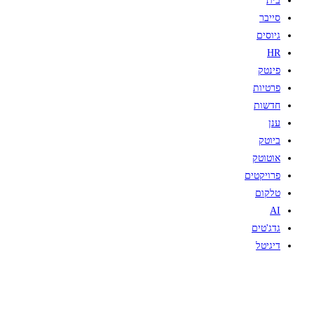
בית
סייבר
גיוסים
HR
פינטק
פרטיות
חדשות
ענן
ביוטק
אוטוטק
פרויקטים
טלקום
AI
גדג'טים
דיגיטל