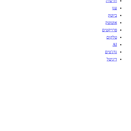
חדשות
ענן
ביוטק
אוטוטק
פרויקטים
טלקום
AI
גדג'טים
דיגיטל