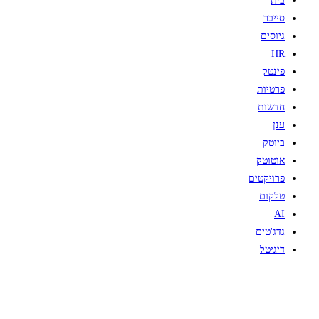
בית
סייבר
גיוסים
HR
פינטק
פרטיות
חדשות
ענן
ביוטק
אוטוטק
פרויקטים
טלקום
AI
גדג'טים
דיגיטל