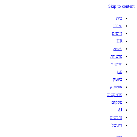
Skip to content
בית
סייבר
גיוסים
HR
פינטק
פרטיות
חדשות
ענן
ביוטק
אוטוטק
פרויקטים
טלקום
AI
גדג'טים
דיגיטל