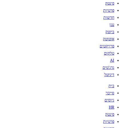
פינטק
פרטיות
חדשות
ענן
ביוטק
אוטוטק
פרויקטים
טלקום
AI
גדג'טים
דיגיטל
בית
סייבר
גיוסים
HR
פינטק
פרטיות