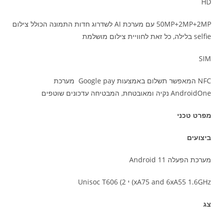
HD
50MP+2MP+2MP עם מערכת AI לשדרוג חדות התמונה הכולל צילום
selfie בלילה, כל זאת לחוויית צילום מושלמת
SIM
NFC המאפשר תשלום באמצעות Google pay מערכת
AndroidOne נקיה ומאובטחת, המבטיחה עדכונים שוטפים
מפרט טכני
ביצועים
מערכת הפעלה Android 11
xA75 and 6xA55 1.6GHz) י Unisoc T606 (2
צג