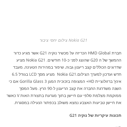
Nokia G21 צילום יחסי ציבור
חברת HMD Global הכריזה על מכשיר נוקיה G21 אשר מגיע כדור
ההמשך של ה G20 שהוצג לפני כ-10 חודשים. Nokia G21 מציע
שדרוגים הכוללים קצב ריענון גבוה, שיפור במהירות הטעינה, מעבד
חדש ועדכון למערך הצילום.Nokia G21 מציע מסך LCD בגודל 6.5
אינץ’ ברזולוציית HD+ המצופה בזכוכית המגן Gorilla Glass 3 אם כי
השנה משדרגת החברה את קצב הריענון ל-90 הרץ. מעל המסך
ממוקמת מצלמת סלפי עם חיישן בתוך מגרעת בתצורת האות V כאשר
את חיישן טביעות האצבע נמצא משולב בכפתור הנעילה במסגרת.
תכונות עיקריות של נוקיה G21