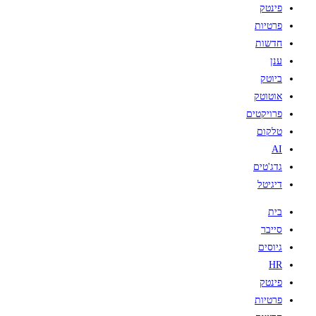
פינטק
פרטיות
חדשות
ענן
ביוטק
אוטוטק
פרויקטים
טלקום
AI
גדג'טים
דיגיטל
בית
סייבר
גיוסים
HR
פינטק
פרטיות