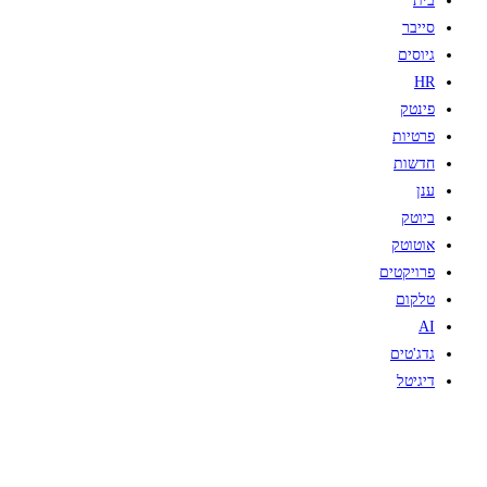
בית
סייבר
גיוסים
HR
פינטק
פרטיות
חדשות
ענן
ביוטק
אוטוטק
פרויקטים
טלקום
AI
גדג'טים
דיגיטל