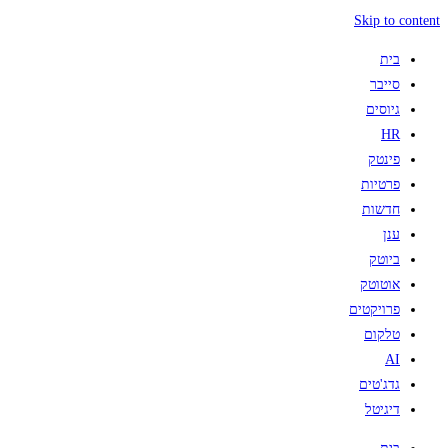
Skip to content
בית
סייבר
גיוסים
HR
פינטק
פרטיות
חדשות
ענן
ביוטק
אוטוטק
פרויקטים
טלקום
AI
גדג'טים
דיגיטל