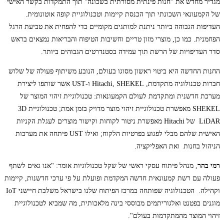
מגדיר מחדש את "חנות פינתית מסורתית בשכונה" תוך התמקדות בקשר האישי
של הקמעונאי השכונתי תוך הכנסת קיימות וטכנולוגיית קופה אוטונומית.
העדיפות הגבוהה ביותר ניתנת למותגים מקומיים כדי להפחית את טביעת הרגל
הפחמנית. כמו כן, מוצרי מזון טריים וחשיבות הטיפוח והבריאות נמצאים בראש
סדר העדיפויות של הרשת תוך עמידה בסטנדרטים הגבוהים ביותר.
החנות החדשה היא ביטוי ראשון מסוגו בעולם, הנובע משיתוף פעולה של שלוש
חברות טכנולוגיה מתקדמת, Hitachi, SHEKEL ו-UST אשר שותפו ליצירת
מערכת חדשנית ומתקדמת לעולם הקמעונאות: טכנולוגיית זיהוי המוצר של
SHEKEL מאפשרת טכנולוגיית זיהוי מוצר מדויק בזמן אמת; טכנולוגיית 3D
LiDAR של Hitachi מאפשרת ניטור לקוחות וקישור מוצרים לעגלת הקניות
האישית שלהם מבלי לפגוע בפרטיות הלקוח; ואילו UST פיתחה את מערכות
הניהול בחנות ואת האפליקציה.
רמי בהר
, מנהל פיתוח עסקי ראשי של שקל טכנולוגיות אומר: "אנו גאים לשתף
פעולה עם רשת קמעונאית חדשה המקדמת ופועלת על פי ערכי חדשנות, קיימות
וקהילה. הטכנולוגיה שפותחה במרכז הפיתוח שלנו בישראל משלבת חיישני IoT
מוגנים בפטנט ואלגוריתמים מבוססי בינה מלאכותית, מה שמביא לטכנולוגיית
זיהוי המוצר מהמתקדמות בעולם".