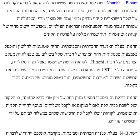
Nourish + Bloom
רשת קמעונאית חדשה שמטרתה להציע אוכל בריא לקהילות
נחשלות ברחבי ארצות הברית, תציג בחנות הדגל שלה, את הפתרונות החכמים
של שקל הישראלית לזיהוי מדויק ובזמן אמת של מוצרי מדף. הטכנולוגיה,
שפותחה עבור מגזרי הקמעונאות והבריאות העולמיים, מאפשרת יישום מהיר של
קניות אוטונומיות, תוך שמירה מלאה על פרטיות הקונים.
החנות, בעלת האג'נדה החברתית והסביבתית, תהיה אוטונומית לחלוטין ותופעל
באמצעות טכנולוגיית זיהוי המוצר של חברת שקל בשילוב עם טכנולוגיית מעקב
הצרכנים של חברת Hitachi. לקוחות הרשת ישתמשו באפליקציה סלולרית,
שפותחה על ידי UST ויבצעו את הרכישות שלהם ממדפים חכמים שיעבירו את
התשלום ישירות למערכות התשלומים, תוך ביטול מוחלט של המתנה בתור
בקופות.
החנות כוללת גם ביסטרו המציע מגוון רחב של מזון טרי בריא להזמנה, בו הלקוח
יכול לשבת בבית קפה לאכול במקום או לקבל משלוחים. בנוסף לחוויית הקנייה
האוטונומית, לקוחות יוכלו לקבל את הרכישות שלהם במשלוח לביתם על ידי
רובוטים ייעודיים.
רשת N+B, בעלת אג'נדה חברתית וסביבתית, מקדמת קונספט ייחודי שלדבריה