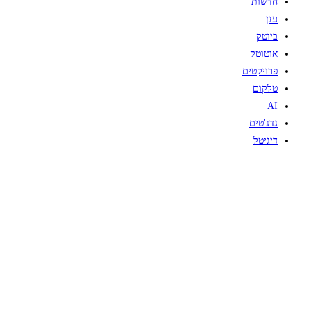
חדשות
ענן
ביוטק
אוטוטק
פרויקטים
טלקום
AI
גדג'טים
דיגיטל