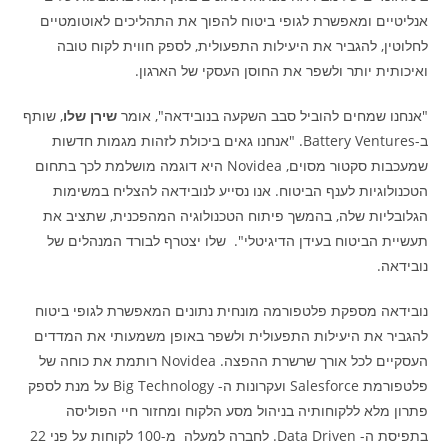
אנליטיים ומאפשרת לגופי ביטוח להפוך את התהליכים לאוטומטיים
לחלוטין, להגביר את היעילות התפעולית, לספק חווית לקוח טובה
ואיכותית יותר ולשפר את החוסן העסקי של הארגון.
"אנחנו שמחים להוביל סבב השקעה בנובידאה", אומר
שירן שלו
, שותף
ב-Battery Ventures. "אנחנו גאים ביכולת לזהות מגמות חדשות
שמעכבות סקטור מסוים, Novidea היא דוגמה מושלמת לכך בתחום
הטכנולוגיות לענף הביטוח. אנו נסייע לנובידאה להצליח במשימות
הגלובליות שלה, בהמשך פיתוח הטכנולוגיה המהפכנית, שתציב את
תעשיית הביטוח בעידן הדיגיטלי". שלו יצטרף לבורד המנהלים של
נובידאה.
נובידאה מספקת פלטפורמה מונחית נתונים המאפשרת לגופי ביטוח
להגביר את היעילות התפעולית ולשפר באופן משמעותי את המדדים
העסקיים לכל אורך שרשרת ההפצה. Novidea רותמת את כוחה של
פלטפורמת Salesforce ועקרונות ה- Big Technology על מנת לספק
פתרון מלא ללקוחותיה בניהול מסע הלקוח ומחזור חיי הפוליסה
בתפיסת ה- Data Driven. לחברה למעלה מ-100 לקוחות על פני 22