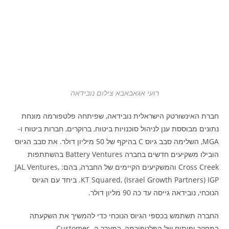
רועי אגאבאבא צילום נובידאה
חברת האינשורטק הישראלית נובידאה, שפיתחה פלטפורמה מונחת
נתונים מבוססת ענן לניהול סוכנויות ביטוח, ברוקרים, חברות ביטוח ו-
MGA, השלימה סבב גיוס C בהיקף של 50 מיליון דולר. את סבב הגיוס
הובילו משקיעים חדשים בחברה Battery Ventures בהשתתפות
Cross Creek והמשקיעים הקיימים של החברה, בהם: JAL Ventures,
KT Squared, (Israel Growth Partners) IGP. ביחד עם הגיוס
הנוכחי, נובידאה גייסה עד כה 90 מליון דולר.
החברה תשתמש בכספי הגיוס הנוכחי כדי להמשיך את השקעתה
במחקר ופיתוח של הפלטפורמה, במערך ה- Customer