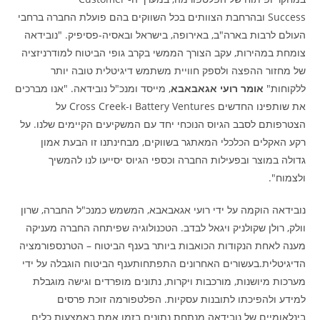
Success ובהרחבת הצוותים בכל השווקים בהם פועלת החברה ברחבי
העולם לרבות בארה"ב, באירופה, בישראל ובאסיה-פסיפיק. "נובידאה
צומחת במהירות, עקב הצורך הממשי בקרב גופי הביטוח למודרניזציה
של מחזור ההפצה ולספק חוויית משתמש דיגיטלית טובה יותר
ללקוחות"
אומר רועי אגאבאבא
, מייסד ומנכ"ל נובידאה. "אנו מברכים
את שותפינו החדשים Battery Ventures ו-Cross Creek על
הצטרפותם לסבב הגיוס הנוכחי יחד עם המשקיעים הקיימים שלנו. על
רקע האקלים הכלכלי המאתגר בשווקים, מבחינתנו זו הבעת אמון
גדולה במוצר ובפעילות החברה וכספי הגיוס יסייעו לנו להמשיך
ולצמוח".
נובידאה הוקמה על ידי רועי אגאבאבא, המשמש כמנכ"ל החברה, שרון
וולק, רולן שקולניק ויגאל לבדב. הטכנולוגיה שפיתחה החברה מעניקה
מענה לאחת הנקודות הכואבות ביותר בענף הביטוח – הטרנספורמציה
הדיגיטלית.בעשורים האחרונים התפתחותענף הביטוח הוגבלה על ידי
מערכות מיושנות, מורכבות ויקרות, נתונים מופרדים וגישה מוגבלת
למידע ולהפיכתו לתובנות עסקיות. הפלטפורמה זוכת פרסים
בינלאומיים של נובידאה מנתחת נתונים בזמן אמת באמצעות כלים