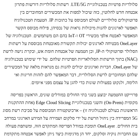
סלולריות פרטיות בטכנולוגיית LTE/5G. רשתות סלולריות דורשות פתרון
אבטחה חדש לחלוטין, כזה שיכול למפות את המכשירים המחוברים בין
פרוטוקולים סלולריים לעולם המבוסס על כתובות IP. הטעמת הטכנולוגיה
תאפשר לארגונים להנות מיכולות נראות של נכסיהן, פילוח מבוסס הקשר
המאפשר לאבטח אלפי מכשירי OT ו-IoT בהם הם משתמשים. הטכנולוגיה של
OneLayer מבטיחה לארגונים יכולות תקשורת מאובטחת מבוססת על רשתות
הסלולר ופרוטוקולי ה-IP, וכן הטמעה של אבטחת חומת אש, ובקרת גישה לרשת
(NAC) בתוך הרשתות הסלולאריות הפרטיות שלהם. על ידי שימוש בטכנולוגיה
של OneLayer, חברות וארגונים יכולים להנות גם מנראות מלאה של המכשירים
שלהם המחוברים לרשת הסלולרית, דבר המאפשר להם לזהות חריגות ואי
הלימה, ולנקוט בפעולות שונות כדי להגן על עצמם מפני איומים.
פרוייקט ההטמעה יבוצע בשני בתי החולים במודלים שונים, הראשון בפריסה
מקומית (On-Prem) והשני בטכנולוגיית Edge Cloud Slicing (אחת ההתקנות
הראשונות בעולם לטכנולוגיה זו) – ארכיטקטורה המבוססת על סביבת רשת מסוג
5G המפרידה בין ניהול הרשת על ידי סלקום ושמירה על המידע הארגוני במרחב
בית החולים. OneLayer תומכת במודל הפריסה המתקדם הזה, ומשתפת פעולה
עם החברות נוקיה וסלקום, יחד הן מדגימות כיצד ניתן לאפשר אבטחה מתקדמת