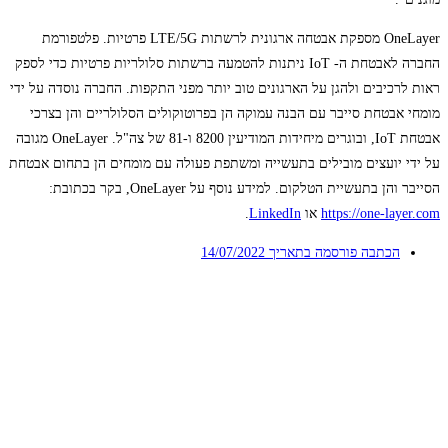
OneLayer מספקת אבטחה ארגונית לרשתות LTE/5G פרטיות. פלטפורמת
החברה לאבטחת ה- IoT ניתנות להטמעה ברשתות סלולריות פרטיות כדי לספק
ראות לרכיבים ולהגן על הארגונים טוב יותר מפני התקפות. החברה נוסדה על ידי
מומחי אבטחת סייבר עם הבנה עמוקה הן בפרוטוקולים הסלולריים והן בצרכי
אבטחת IoT, ובוגרים מיחידות המודיעין 8200 ו-81 של צה"ל. OneLayer מגובה
על ידי יועצים מובילים בתעשייה ומשתפת פעולה עם מומחים הן בתחום אבטחת
הסייבר והן בתעשיית הטלקום. למידע נוסף על OneLayer, בקר בכתובת:
https://one-layer.com
או
LinkedIn
.
הכתבה פורסמה בתאריך
14/07/2022