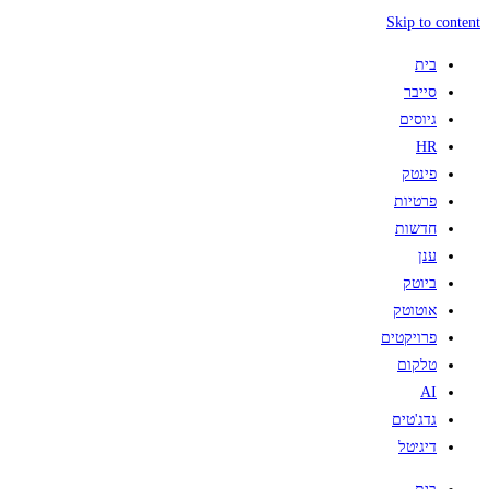
Skip to content
בית
סייבר
גיוסים
HR
פינטק
פרטיות
חדשות
ענן
ביוטק
אוטוטק
פרויקטים
טלקום
AI
גדג'טים
דיגיטל