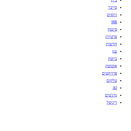
בית
סייבר
גיוסים
HR
פינטק
פרטיות
חדשות
ענן
ביוטק
אוטוטק
פרויקטים
טלקום
AI
גדג'טים
דיגיטל