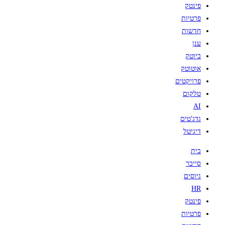
פינטק
פרטיות
חדשות
ענן
ביוטק
אוטוטק
פרויקטים
טלקום
AI
גדג'טים
דיגיטל
בית
סייבר
גיוסים
HR
פינטק
פרטיות