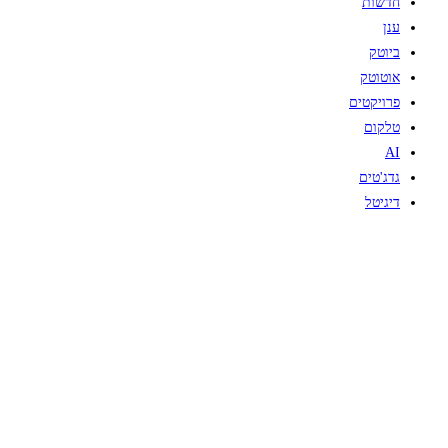
חדשות
ענן
ביוטק
אוטוטק
פרויקטים
טלקום
AI
גדג'טים
דיגיטל