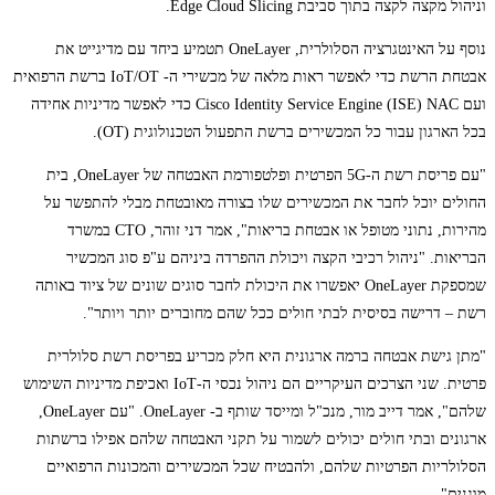
וניהול מקצה לקצה בתוך סביבת Edge Cloud Slicing.
נוסף על האינטגרציה הסלולרית, OneLayer תטמיע ביחד עם מדיגייט את
אבטחת הרשת כדי לאפשר ראות מלאה של מכשירי ה- IoT/OT ברשת הרפואית
ועם Cisco Identity Service Engine (ISE) NAC כדי לאפשר מדיניות אחידה
בכל הארגון עבור כל המכשירים ברשת התפעול הטכנולוגית (OT).
"עם פריסת רשת ה-5G הפרטית ופלטפורמת האבטחה של OneLayer, בית
החולים יוכל לחבר את המכשירים שלו בצורה מאובטחת מבלי להתפשר על
מהירות, נתוני מטופל או אבטחת בריאות", אמר דני זוהר, CTO במשרד
הבריאות. "ניהול רכיבי הקצה ויכולת ההפרדה ביניהם ע"פ סוג המכשיר
שמספקת OneLayer יאפשרו את היכולת לחבר סוגים שונים של ציוד באותה
רשת – דרישה בסיסית לבתי חולים ככל שהם מחוברים יותר ויותר".
"מתן גישת אבטחה ברמה ארגונית היא חלק מכריע בפריסת רשת סלולרית
פרטית. שני הצרכים העיקריים הם ניהול נכסי ה-IoT ואכיפת מדיניות השימוש
שלהם", אמר דייב מור, מנכ"ל ומייסד שותף ב- OneLayer. "עם OneLayer,
ארגונים ובתי חולים יכולים לשמור על תקני האבטחה שלהם אפילו ברשתות
הסלולריות הפרטיות שלהם, ולהבטיח שכל המכשירים והמכונות הרפואיים
מוגנים".