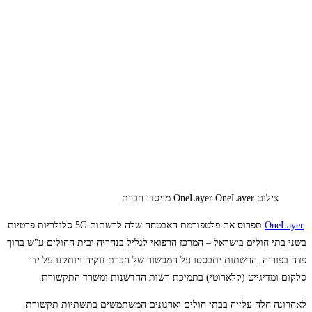
צילום OneLayer OneLayer מייסדי חברת
OneLayer
תפרוס את פלטפורמת האבטחה שלה לרשתות 5G סלולריות פרטיות
בשני בתי חולים בישראל – המרכז הרפואי לגליל בנהריה ובית החולים ע"ש ברוך
פדה בפוריה. הרשתות יתבססו על המכשור של חברת נוקיה ויותקנו על ידי
סלקום ומדיגייט (קלארוטי) בתמיכת רשות החדשנות ומשרד התקשורת.
לאחרונה חלה עלייה בבתי חולים וארגונים המשתמשים בתשתיות תקשורת