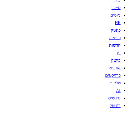
בית
סייבר
גיוסים
HR
פינטק
פרטיות
חדשות
ענן
ביוטק
אוטוטק
פרויקטים
טלקום
AI
גדג'טים
דיגיטל