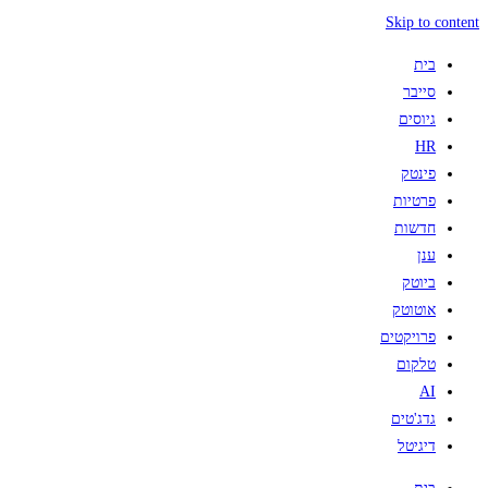
Skip to content
בית
סייבר
גיוסים
HR
פינטק
פרטיות
חדשות
ענן
ביוטק
אוטוטק
פרויקטים
טלקום
AI
גדג'טים
דיגיטל