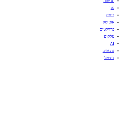
חדשות
ענן
ביוטק
אוטוטק
פרויקטים
טלקום
AI
גדג'טים
דיגיטל