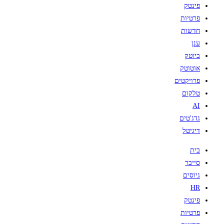
פינטק
פרטיות
חדשות
ענן
ביוטק
אוטוטק
פרויקטים
טלקום
AI
גדג'טים
דיגיטל
בית
סייבר
גיוסים
HR
פינטק
פרטיות