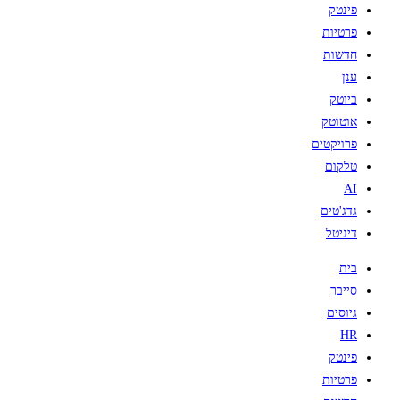
פינטק
פרטיות
חדשות
ענן
ביוטק
אוטוטק
פרויקטים
טלקום
AI
גדג'טים
דיגיטל
בית
סייבר
גיוסים
HR
פינטק
פרטיות