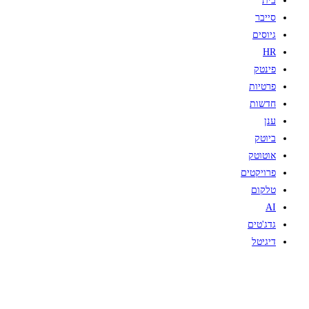
בית
סייבר
גיוסים
HR
פינטק
פרטיות
חדשות
ענן
ביוטק
אוטוטק
פרויקטים
טלקום
AI
גדג'טים
דיגיטל