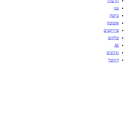
חדשות
ענן
ביוטק
אוטוטק
פרויקטים
טלקום
AI
גדג'טים
דיגיטל