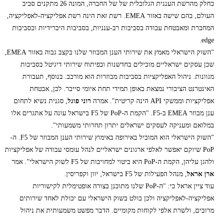
כחלק מהרשת העננית הגלובלית של של החברה, המונה 26 מתקנים סביב
העולם, בהם שישה באזור EMEA. רשת זאת הינה רשת אפליקציה-לאפליקציה,
המחברת ומאבטחת עבודה בסביבות רב-ענניות, בסביבות היברידיות ובסביבות
edge.
"השוק הישראלי מאמץ את שירותי הענן המבוזר שלנו בקצב גבוה באזור EMEA,
שכן עסקים ישראליים מובילים בחדשנות ובפיתוח שירותי דיגיטל בסביבות
מגוונות. ניהול האפליקציות בסביבות מבוזרות הוא מורכב. בנוסף, תעבורת
האינטרנט הציבורי נמצאת באופן תמידי תחת איומי סייבר. לכן, אבטחת
אפליקציות וממשקי API הינה קריטית". אמרה
רוני פוגל
, סגנית נשיא לתחום
ענן מבוזר EMEA ב-F5. "הקמת ה-PoP של F5 בישראל עונה על אתגרים אלו
במלואם ומעניקה לעסקים ישראלים יתרון תחרותי משמעותי".
"השוק הישראלי הוא המוביל באירופה באימוץ שירותי הענן המבוזר של F5. ה-
PoP שיוקם יאפשר לאלפי ארגונים ישראליים לנהל עומסי עבודה של אפליקציות
ולהגן עליהן, הקמת ה-PoP היא ביטוי למחויבות של F5 לשוק הישראלי". אמר
ארן אראל
, מנהל הפעילות של F5 בישראל, יוון וקפריסין.
עוד ציין אראל כי: "ה-PoP שלנו מתוכנן בצורה אופטימלית לקישוריות
אפליקציה-לאפליקציה ולכן בולט בשוק הישראלי עם יכולת לאחד שירותים
מרובים, ולשרת אלפי לקוחות מקומיים. הדבר מפשט משמעותית את ניהול