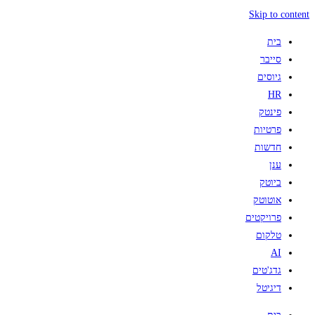
Skip to content
בית
סייבר
גיוסים
HR
פינטק
פרטיות
חדשות
ענן
ביוטק
אוטוטק
פרויקטים
טלקום
AI
גדג'טים
דיגיטל