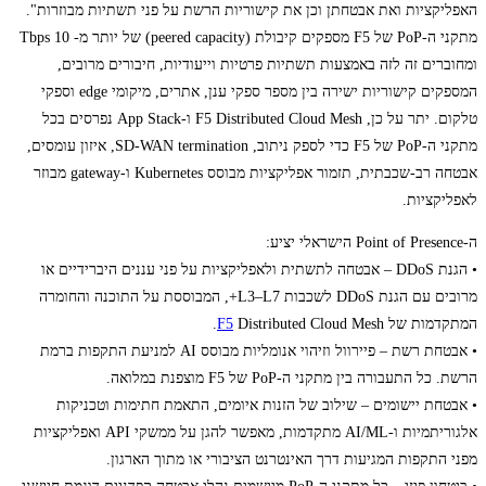
האפליקציות ואת אבטחתן וכן את קישוריות הרשת על פני תשתיות מבוזרות".
מתקני ה-PoP של F5 מספקים קיבולת (peered capacity) של יותר מ- 10 Tbps
ומחוברים זה לזה באמצעות תשתיות פרטיות וייעודיות, חיבורים מרובים,
המספקים קישוריות ישירה בין מספר ספקי ענן, אתרים, מיקומי edge וספקי
טלקום. יתר על כן, F5 Distributed Cloud Mesh ו-App Stack נפרסים בכל
מתקני ה-PoP של F5 כדי לספק ניתוב, SD-WAN termination, איזון עומסים,
אבטחה רב-שכבתית, תזמור אפליקציות מבוסס Kubernetes ו-gateway מבוזר
לאפליקציות.
ה-Point of Presence הישראלי יציע:
• הגנת DDoS – אבטחה לתשתית ולאפליקציות על פני עננים היברידיים או
מרובים עם הגנת DDoS לשכבות L3–L7+, המבוססת על התוכנה והחומרה
המתקדמות של
Distributed Cloud Mesh.
F5
• אבטחת רשת – פיירוול וזיהוי אנומליות מבוסס AI למניעת התקפות ברמת
הרשת. כל התעבורה בין מתקני ה-PoP של F5 מוצפנת במלואה.
• אבטחת יישומים – שילוב של הזנות איומים, התאמת חתימות וטכניקות
אלגוריתמיות ו-AI/ML מתקדמות, מאפשר להגן על ממשקי API ואפליקציות
מפני התקפות המגיעות דרך האינטרנט הציבורי או מתוך הארגון.