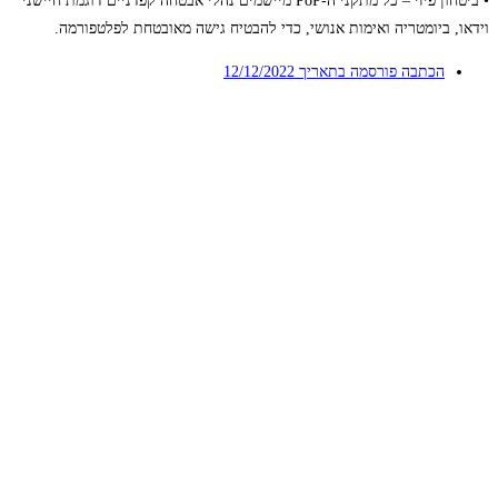
• ביטחון פיזי – כל מתקני ה-PoP מיישמים נהלי אבטחה קפדניים דוגמת חיישני
וידאו, ביומטריה ואימות אנושי, כדי להבטיח גישה מאובטחת לפלטפורמה.
הכתבה פורסמה בתאריך
12/12/2022