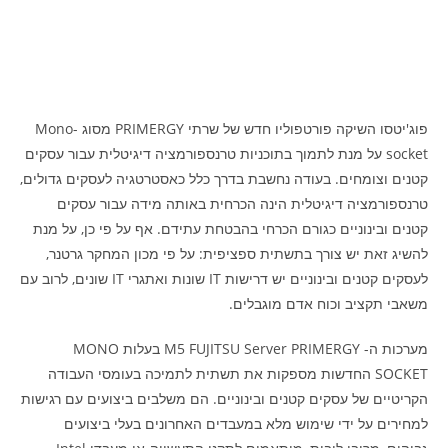
פוג'יטסו השיקה פורטפוליו חדש של שרתי PRIMERGY מסוג Mono-
socket על מנת לתמוך בתוכניות טרנספורמציה דיגיטלית עבור עסקים
קטנים וצומחים. בעודה נחשבת בדרך כלל כאסטרטגיה לעסקים גדולים,
טרנספורמציה דיגיטלית הינה הכרחית באותה מידה עבור עסקים
קטנים ובינוניים כגורם הכרחי בהבטחת עתידם. אף על פי כן, על מנת
להשיג זאת יש צורך בתשתית ספציפית: על פי מכון המחקר גרטנר,
לעסקים קטנים ובינוניים יש דרישות IT שונות ואתגרי IT שונים, לרוב עם
משאבי תקציב וכוח אדם מוגבלים.
מערכות ה- M5 FUJITSU Server PRIMERGY בעלות MONO
SOCKET החדשות מספקות את תשתית לתמיכה בעומסי העבודה
הקריטיים של עסקים קטנים ובינוניים. הם משלבים ביצועים עם רגישות
למחירים על ידי שימוש מלא במעבדים האחרונים בעלי ביצועים