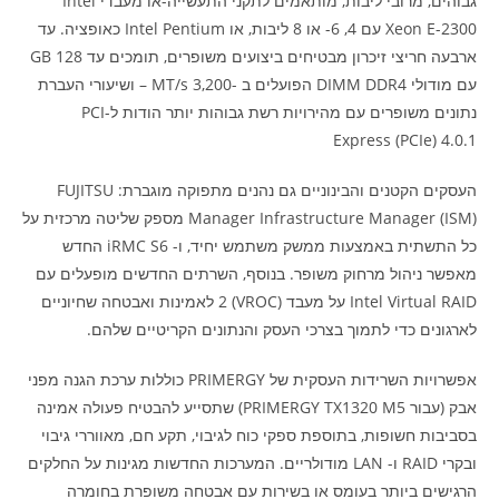
גבוהים, מרובי ליבות, מותאמים לתקני התעשייה-או מעבדי Intel
Xeon E-2300 עם 4, 6- או 8 ליבות, או Intel Pentium כאופציה. עד
ארבעה חריצי זיכרון מבטיחים ביצועים משופרים, תומכים עד 128 GB
עם מודולי DIMM DDR4 הפועלים ב -3,200 MT/s – ושיעורי העברת
נתונים משופרים עם מהירויות רשת גבוהות יותר הודות ל-PCI
Express (PCIe) 4.0.1
העסקים הקטנים והבינוניים גם נהנים מתפוקה מוגברת: FUJITSU
Manager Infrastructure Manager (ISM) מספק שליטה מרכזית על
כל התשתית באמצעות ממשק משתמש יחיד, ו- iRMC S6 החדש
מאפשר ניהול מרחוק משופר. בנוסף, השרתים החדשים מופעלים עם
Intel Virtual RAID על מעבד (VROC) 2 לאמינות ואבטחה שחיוניים
לארגונים כדי לתמוך בצרכי העסק והנתונים הקריטיים שלהם.
אפשרויות השרידות העסקית של PRIMERGY כוללות ערכת הגנה מפני
אבק (עבור PRIMERGY TX1320 M5) שתסייע להבטיח פעולה אמינה
בסביבות חשופות, בתוספת ספקי כוח לגיבוי, תקע חם, מאווררי גיבוי
ובקרי RAID ו- LAN מודולריים. המערכות החדשות מגינות על החלקים
הרגישים ביותר בעומס או בשירות עם אבטחה משופרת בחומרה