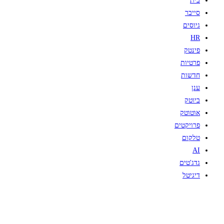
בית
סייבר
גיוסים
HR
פינטק
פרטיות
חדשות
ענן
ביוטק
אוטוטק
פרויקטים
טלקום
AI
גדג'טים
דיגיטל