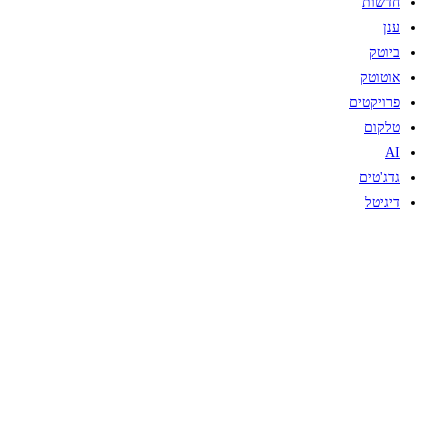
חדשות
ענן
ביוטק
אוטוטק
פרויקטים
טלקום
AI
גדג'טים
דיגיטל