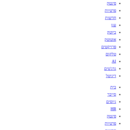
פינטק
פרטיות
חדשות
ענן
ביוטק
אוטוטק
פרויקטים
טלקום
AI
גדג'טים
דיגיטל
בית
סייבר
גיוסים
HR
פינטק
פרטיות