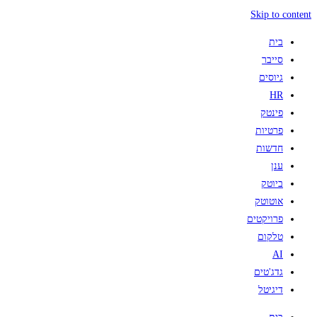
Skip to content
בית
סייבר
גיוסים
HR
פינטק
פרטיות
חדשות
ענן
ביוטק
אוטוטק
פרויקטים
טלקום
AI
גדג'טים
דיגיטל