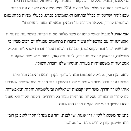
גדי אונגר
, מנכ״ל טלקאר: "טלקאר, יבואנית קיה בישראל, מחפשת דרכים
להשתלב בחזונה העולמי של קבוצת KIA שמעמיקה את קשריה עם חברות
טכנולוגיה ישראליות בכלל ובתחום האוטומוטיב בפרט. כבעלי מניות בקוואנטום
ושותפים לדרך, טלקאר מברכת על המהלך ומאמינה מאד בהצלחתו".
אבי אורטל
מנכ״ל לאומי פרטנרס אשר מלווה מאות חברות בהשקעות פיננסיות
ואסטרטגיות עם פורטפוליו עשיר בחברות בתחומים טכנולוגיים רבים מציין כי
״אנו שמחים לחבור לקוואנטום, כמרכז חדשנות עבור חברות ישראליות ובינ״ל
מובילות, ובראשן קבוצת תעבורה, לבנת וטלקאר, ובטוחים שנייצר השקעות
אסטרטגיות משמעותיות בעזרת הניסיון שלנו והכרת השוק״.
ליאב בן רובי
, מנכ״ל קוואנטום ומנהל שותף בקרן: "מאז ההקמה ועד היום,
הוכחנו ערך גדול עבור השותפים שלנו וכמובן עבור חברות הסטארטאפ שעבדנו
איתן לאורך הדרך. מאחורינו קבוצות ישראליות ובינלאומיות חזקות המאפשרות
לנו לייצר הזדמנויות עסקיות מהותיות עבור כל הצדדים. הקמת הקרן היא פועל
יוצא והמשך טבעי של הקמת מרכז החדשנות.
בתמונה משמאל לימין: גדי אונגר, שי לבנת, יחד עם מנהלי הקרן ליאב בן רובי
ודנה טייגמן קורן קרדיט צלם: שי מסינטר