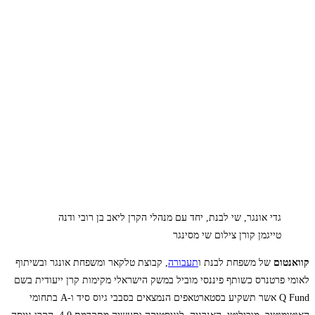
גדי אונגר, שי לבנת, יחד עם מנהלי הקרן ליאב בן רובי ודנה
טייגמן קורן צילום שי מסינגר
קוואנטום
של משפחת לבנת ו
תעבורה
, קבוצת טלקאר ומשפחת אונגר ובשיתוף
לאומי פרטנרס כשותף פיננסי מוביל במשק הישראלי מקימות קרן ייעודית בשם
Q Fund אשר תשקיע בסטארטאפים הנמצאים בסבבי גיוס סיד ו-A בתחומי