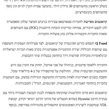
האוטומוטיב, מוביליטי, האנרגיה, לוגיסטיקה ותעשיה מתקדמת 4.0. הקרן גייסה
בשלב הראשון מהשותפים 30 מיליון דולר, בהמשך צפויה הקרן לגייס הון נוסף
מהשותפים בקונסורציום.
קוואנטום מסייעת
לחברות סטארטאפ צעירות בגיבוש המוצר שלהן ומאפשרת
להן לבצע חיבורים, צמיחה ובדיקות הוכחת היתכנות (POC) עם השותפים
ומאות החברות הקשורות אליהן בהן פועלות החברות.
Q Fund
תשמש כזרוע הפיננסית של קוואנטום, לצד פעילותה העסקית השוטפת
עם שותפיה הכוללת יצירת הזדמנויות אסטרטגיות בקרב מאות חברות ישראליות
ובינלאומיות מובילות ופורצות דרך בתחומן בבעלות שתי הקבוצות.
החבירה ללאומי פרטנרס, בניהולו של אבי אורטל, תחזק את הקרן עם זרוע
ההשקעות הפיננסית שלה, החולשת על פורטפוליו של כ-4 מיליארד שקל,
והפכה בשנים האחרונות לאחת מחברות ההשקעה הגדולות במשק, עם השקעות
בחברות בתחומי האנרגיה, הקמעונאות, הפיננסים, הנדל"ן והטכנולוגיה.
קוואנטום הוא מרכז החדשנות שהקימה משפחת לבנת וקבוצת תעבורה ביחד עם
ענקית הרכב Hyundai (שהיא הבעלים של מותגי הרכב יונדאי וקיה), קבוצת
VDL שנחשבת ליצרנית האוטובוסים החשמליים מהגדולות באירופה, בנוסף