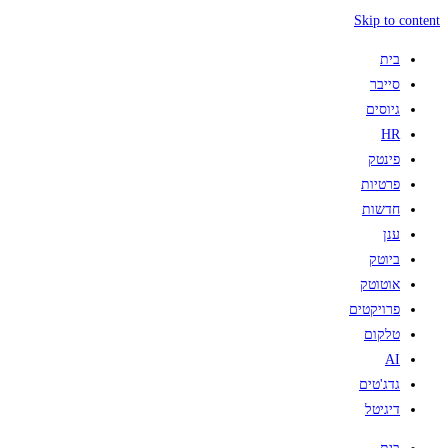
Skip to content
בית
סייבר
גיוסים
HR
פינטק
פרטיות
חדשות
ענן
ביוטק
אוטוטק
פרויקטים
טלקום
AI
גדג'טים
דיגיטל