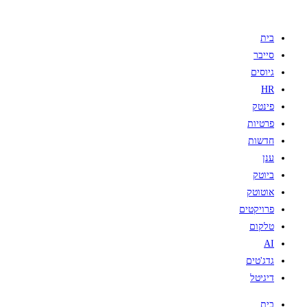
בית
סייבר
גיוסים
HR
פינטק
פרטיות
חדשות
ענן
ביוטק
אוטוטק
פרויקטים
טלקום
AI
גדג'טים
דיגיטל
בית