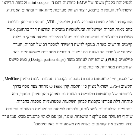
לפעילותה כקבלן משנה של BMW כיצרנית דגם ה- mini cooper וקבוצת תדיראן
הישראלית העוסקת בייבוא, ייצור ושיווק מערכות מיזוג אוויר ובתחום האנרגיה.
אחזקותיהן של קבוצות תעבורה-לבנת, טלקאר, VDL, יונדאי ותדיראן כוללות
כיום מאות חברות ישראליות ובינלאומיות מובילות ופורצות דרך בתחומן, אשר
משלבות טכנולוגיות וחדשנות לטובת ייעול תהליכים ופיתוח אפיקי פעילות
קיימים וחדשים כאחד. בנוסף לגישה הישירה למספר רב של חברות, הערך
הייחודי של מרכז החדשנות הינו ייצור חיבורים מסחריים משמעותיים בהם
פיילוטים (POC), שותפויות לעיצוב מוצר (Design partnerships), בטא סייטס
ושותפויות מסחריות ארוכות טווח.
שי לבנת
, יו״ר קוואנטום וחברות נוספות בקבוצת תעבורה לבנת ביניהן MedOne,
תקשוב ו-UPS ישראל מציין כי "הקמת קרן Q Fund מהווה צעד נוסף בדרך
לביסוסה של קוואנטום כמובילת חדשנות גם באפיק ההון סיכון. בנוסף, היא
פותחת דלת עבורנו כקבוצה לבחון השקעות אסטרטגיות נוספות בחברות
בתחומים הרלוונטיים לפעילותנו, ולתרום לפיתוח טכנולוגיות חדשניות וחיזוקם.
שיתוף הפעולה עם טלקאר ומשפחת אונגר, וכן עם לאומי פרטנרס מביא עמו ערך
גדול וממצב את קוואנטום כשחקנית משמעותית באקוסיסטם".