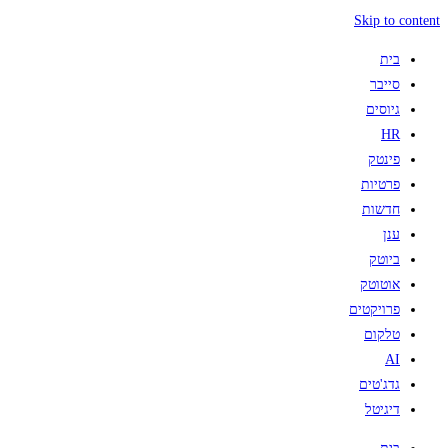
Skip to content
בית
סייבר
גיוסים
HR
פינטק
פרטיות
חדשות
ענן
ביוטק
אוטוטק
פרויקטים
טלקום
AI
גדג'טים
דיגיטל