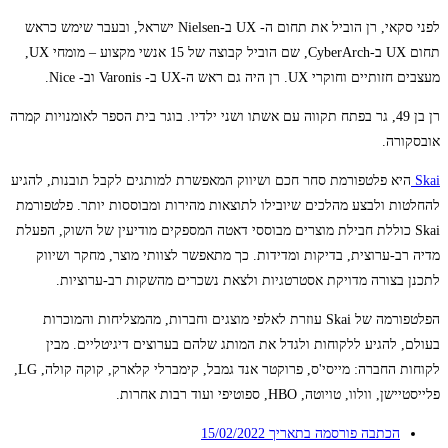
לפני סקאי, רן הוביל את תחום ה- UX ב-Nielsen ישראל, ובעבר שימש כראש
תחום UX ב-CyberArch, שם הוביל קבוצה של 15 אנשי מקצוע – מומחי UX,
מעצבים חזותיים וחוקרי UX. רן היה גם ראש ה-UX ב- Varonis וב- Nice.
רן בן 49, גר בפתח תקווה עם אשתו ושני ילדיו. בוגר בית הספר לאומנויות קמרה
אובסקורה.
Skai
היא פלטפורמת סחר חכם ושיווק המאפשרת למותגים לקבל תובנות, להגיע
להחלטות ולבצע מהלכים שיובילו לתוצאות מהירות ומבוססות יותר. פלטפורמת
Skai כוללת חבילת מוצרים מבוססי דאטה המספקים מודיעין של השוק, הפעלת
מדיה רב-ערוצית, בדיקות ומדידות. כך מתאפשר לצוותי מוצר, מחקר ושיווק
לתכנן בצורה מדויקת אסטרטגיות ולצאת נשכרים מהשקות רב-ערוציות.
הפלטפורמה של Skai עוזרת לאלפי מוצגים וחברות, מהמצליחות והמוכרות
בעולם, להגיע ללקוחות ולגדל את המותג שלהם בערוצים דיגיטליים. מבין
לקוחות החברה: מייסי'ס, פרוקטר אנד גמבל, קימברלי קלארק, קוקה קולה, LG,
פלייסטיישן, וולוו, טויוטה, HBO, ספוטיפי ועוד רבות אחרות.
הכתבה פורסמה בתאריך
15/02/2022