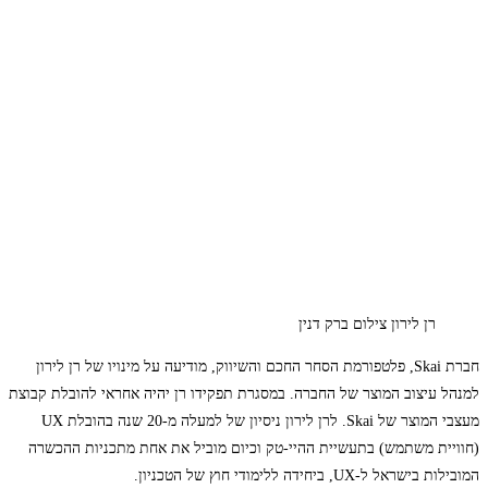
רן לירון צילום ברק דנין
חברת Skai, פלטפורמת הסחר החכם והשיווק, מודיעה על מינויו של רן לירון
למנהל עיצוב המוצר של החברה. במסגרת תפקידו רן יהיה אחראי להובלת קבוצת
מעצבי המוצר של Skai. לרן לירון ניסיון של למעלה מ-20 שנה בהובלת UX
(חוויית משתמש) בתעשיית ההיי-טק וכיום מוביל את אחת מתכניות ההכשרה
המובילות בישראל ל-UX, ביחידה ללימודי חוץ של הטכניון.