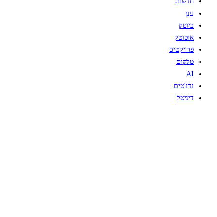
חדשות
ענן
ביוטק
אוטוטק
פרויקטים
טלקום
AI
גדג'טים
דיגיטל