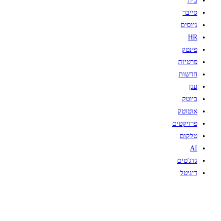
בית
סייבר
גיוסים
HR
פינטק
פרטיות
חדשות
ענן
ביוטק
אוטוטק
פרויקטים
טלקום
AI
גדג'טים
דיגיטל