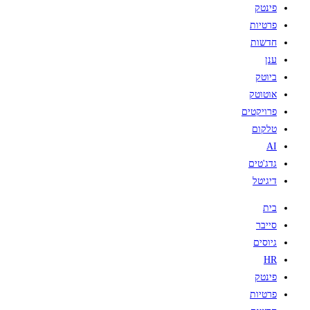
פינטק
פרטיות
חדשות
ענן
ביוטק
אוטוטק
פרויקטים
טלקום
AI
גדג'טים
דיגיטל
בית
סייבר
גיוסים
HR
פינטק
פרטיות