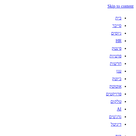
Skip to content
בית
סייבר
גיוסים
HR
פינטק
פרטיות
חדשות
ענן
ביוטק
אוטוטק
פרויקטים
טלקום
AI
גדג'טים
דיגיטל