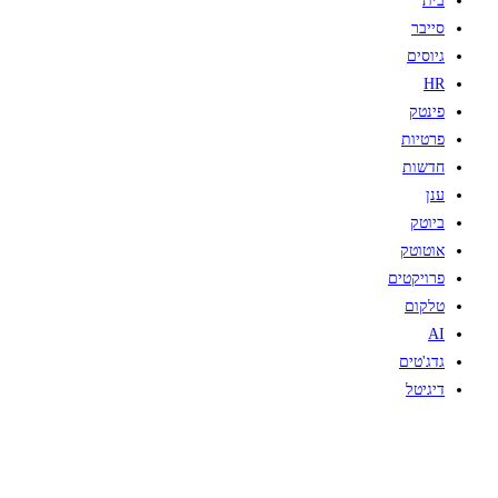
בית
סייבר
גיוסים
HR
פינטק
פרטיות
חדשות
ענן
ביוטק
אוטוטק
פרויקטים
טלקום
AI
גדג'טים
דיגיטל