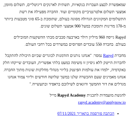
שמאפשרת לבצע העברות בנקאיות, תשתית לארנקים דיגיטליים, תשלום מזומן,
אמצעי תשלום אלטרנטיביים מקומיים ועוד. החברה מפעילה את רשת
התשלומים המקוונים הגדולה מסוגה בעולם, שתומכת ב-65 סוגי מטבעות ביותר
מ-170 מדינות ותומכת במעל 900 אמצעי תשלום שונים.
Rapyd גייסה 960 מיליון דולר בארבעה סבבים מבתי ההשקעות המובילים
בעולם. בחברה 550 עובדים הפרוסים במשרדים בכל רחבי העולם.
מחברת
Rapyd
נמסר: "אנחנו נותנים הזדמנות לבוגרים שכיום היכולת להתקבל
לחברות הייטק ללא ניסיון זו משימה כמעט בלתי אפשרית, העובדים שייקחו חלק
באקדמיה, ילמדו את עולמות הפינטק בליווי מנהלי מחלקות שונות מתוך החברה.
אנחנו מאמינים שעם ההכשרה שלנו במשך שלושה חודשים וליווי צמוד אנחנו
מגדלים את דור ההמשך ודוגאים לשילובם בראפיד ובתעשייה."
להגשת מועמדות לתכנית
Rapyd Academy
מייל
rapyd.academy@applynow.io
הכתבה פורסמה בתאריך
07/11/2021