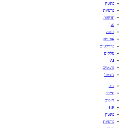
פינטק
פרטיות
חדשות
ענן
ביוטק
אוטוטק
פרויקטים
טלקום
AI
גדג'טים
דיגיטל
בית
סייבר
גיוסים
HR
פינטק
פרטיות