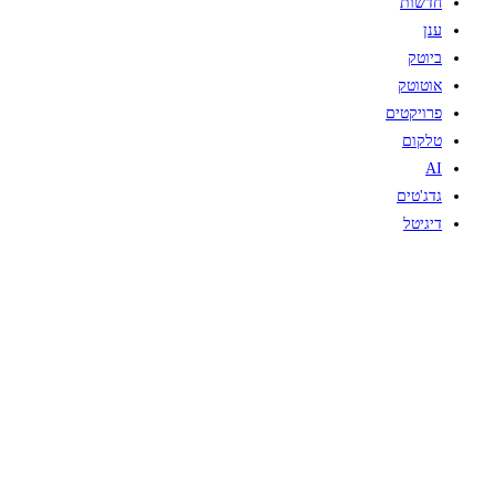
חדשות
ענן
ביוטק
אוטוטק
פרויקטים
טלקום
AI
גדג'טים
דיגיטל