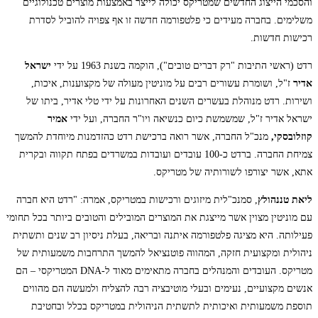
והסכמי הייצוג החדשים שמטריקס יכולה לייצר באמצעות מוצרים טכנולוגיים
משלימים. בחברה מעידים כי פלטפורמה חדשה זו אף צפויה להוביל לסדרת
רכישות חדשות.
רדט (ראשי התיבות "רק דברים טובים"), הוקמה בשנת 1963 על ידי
ישראל
אדיר
ז"ל, ושומרת עשורים רבים על מוניטין מעולה של מקצוענות, איכות,
ושירות. רדט מנוהלת בעשרים השנים האחרונות על ידי טלי אדיר, ביתו של
ישראל אדיר ז"ל, שמשמשת כיום כנשיאה ויו"ר החברה, ועל ידי
אמיר
קוזלובסקי,
מנכ"ל החברה, אשר רואה ברכישת רדט כהזדמנות מיוחדת להמשך
צמיחת החברה. ברדט כ-100 עובדים ועובדות במשרדים בפתח תקווה ובקרית
אתא, אשר יצורפו לשורותיה של מטריקס.
ליאת טננהולץ
, סמנכ"לית מיזוגים ורכישות במטריקס, אמרה: "רדט היא חברה
עם מוניטין מצוין אשר מייצגת את המוצרים המובילים והטובים ביותר בכל תחומי
פעילותה. היא מציגה פלטפורמה איתנה ובריאה, בעלת ניסיון רב שנים ותשתית
ניהולית ומקצועית חזקה, המהווה פוטנציאל להמשך התרחבות משמעותית של
מטריקס. העובדים והמנהלים בחברה מתאימים מאוד ל-DNA המטריקסי – הם
אנשים מקצועיים, נעימים ובעלי מוטיבציה רבה להצליח ולמעשה הם מהווים
תוספת משמעותית ואיכותית לתשתית הניהולית במטריקס בכלל ובחטיבת