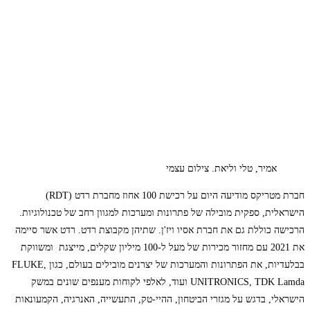
אמיר, טלי וליאת. צילום עצמי
חברת מטריקס מודיעה היום על רכישת 100 אחוז מחברת רדט (RDT)
הישראלית, ספקית מובילה של פתרונות ומערכות למגוון רחב של טכנולוגיות.
הרכישה כוללת גם את חברת אסיו ויז'ן. שתיהן מקבוצת רדט. רדט אשר סיימה
את 2021 עם מחזור מכירות של מעל ל-100 מיליון שקלים, מייצגת ומשווקת
בבלעדיות, את הפתרונות והמערכות של יצרנים מובילים בעולם, כגון FLUKE,
UNITRONICS, TDK Lamda ועוד, לאלפי לקוחות מענפים שונים במשק
הישראלי, בדגש על מגזרי הביטחון, ההיי-טק, התעשייה, האנרגיה, הקמעונאות