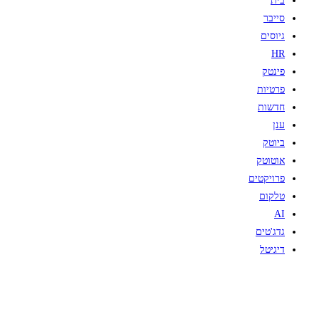
בית
סייבר
גיוסים
HR
פינטק
פרטיות
חדשות
ענן
ביוטק
אוטוטק
פרויקטים
טלקום
AI
גדג'טים
דיגיטל