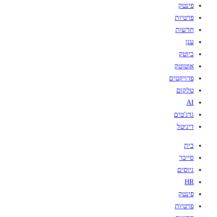
פינטק
פרטיות
חדשות
ענן
ביוטק
אוטוטק
פרויקטים
טלקום
AI
גדג'טים
דיגיטל
בית
סייבר
גיוסים
HR
פינטק
פרטיות