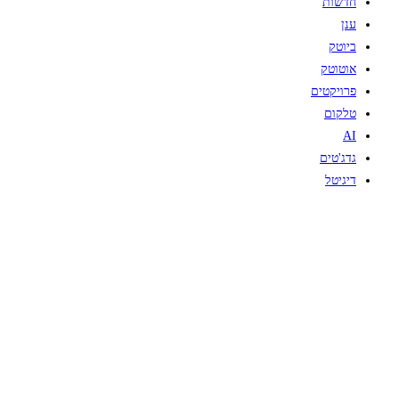
חדשות
ענן
ביוטק
אוטוטק
פרויקטים
טלקום
AI
גדג'טים
דיגיטל