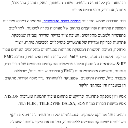
והרפואה. בין לקוחותיה הבולטים: משרד הביטחון, רפאל, תנובה, סולראדג',
אינטל, אנבידיה, טבע ורבים אחרים.
רדט מורכבת מחמש חטיבות:
חטיבת בקרה ואוטומציה
, המתמחה בייבוא ומכירות
המספקת פתרונות ופרויקטים בתחום של מערכות בקרה למכונות, לתהליכים
בתעשייה ולמבנים מתקדמים; חטיבת ציוד בדיקה ומדידה (צב"ד) שמספקת
פתרונות לבדיקה ומדידה של פרמטרים פיסיקליים לסביבות פיתוח, ייצור
ואחזקה; חטיבת תקשורת המספקת פתרונות טכנולוגיים מתקדמים ומגוונים עבור
בדיקת תקשורת נתונים, סייבר,VoIP ותקשורת חוטית ואלחוטית; חטיבת EMC
& RF שאחראית על תכנון וביצוע פרויקטים מתקדמים בתחומים של תדרי רדיו,
אנטנות, ותאימות אלקטרומגנטית (EMC); וחטיבת שירות וכיול, שכוללת
מעבדת כיול, שירות ותיקונים, שמעניקה ללקוחותיה ערך מוסף ושירות מתקדם,
הן במעבדה והן במתקני הלקוח.
אסיו ויז'ן מספקת פתרונות ופרויקטים בתחום עיבוד התמונה ומערכות VISION.
אסיו מייצגת חברות כמו FLIR , TELEDYNE DALSA, SONY ועוד.
הכניסה של מטריקס לשווקים הטכנולוגיים של רדט צפויה להרחיב את היקף
השירותים שמספקת מטריקס ללקוחותיה, כמו גם את היקף שיתופי הפעולה