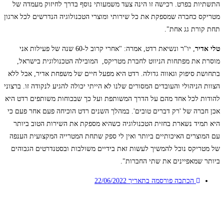
התשתיות בפרט. רכישה זו הינה צעד משמעותי נוסף בדרך לחיזוק מעמדה של
מטריקס כחברה שמספקת את כל שירותי ומוצרי הטכנולוגיה הנדרשים לכל ארגון
תחת קורת גג אחת".
טלי אדיר
, יו"ר ונשיאת רדט, אמרה: "אחרי קרוב ל-60 שנה של פעילות אני
מוסרת את מפתחות הניווט לחברת מטריקס, המובילה הטכנולוגית בישראל,
בתחושת סיפוק וגאווה גדולה. רדט היא מפעל חיים של משפחת אדיר, אבל ללא
הצוות הניהולי והעובדים המסורים שלנו לא הייתי יכולה להגיע לנקודה זו. ברצוני
להודות לכל אחד מהם על הדרך המשותפת ועל כך שבכוחות משותפים רדט היא
אכן חברה של 'רק דברים טובים'. במהלך השנים רדט הוכיחה פעם אחר פעם כי
היא תמיד נשארת בחזית הטכנולוגיה כשהיא מספקת את השירות הטוב ביותר
עם המוצרים האיכותיים ביותר ואין לי ספק שתחת המטרייה המקצועית הענפה
של מטריקס נוכל להמשיך לעשות זאת בידיים משולבות ובסטנדרטים הגבוהים
ביותר שמאפיינים את שתי החברות".
הכתבה פורסמה בתאריך
22/06/2022