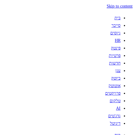
Skip to content
בית
סייבר
גיוסים
HR
פינטק
פרטיות
חדשות
ענן
ביוטק
אוטוטק
פרויקטים
טלקום
AI
גדג'טים
דיגיטל