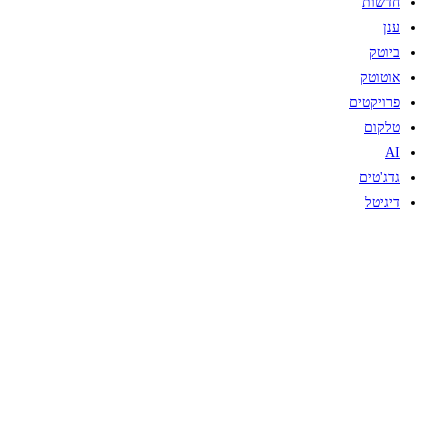
חדשות
ענן
ביוטק
אוטוטק
פרויקטים
טלקום
AI
גדג'טים
דיגיטל