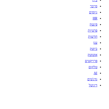
בית
סייבר
גיוסים
HR
פינטק
פרטיות
חדשות
ענן
ביוטק
אוטוטק
פרויקטים
טלקום
AI
גדג'טים
דיגיטל