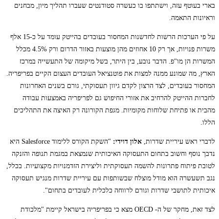
בארי בעוטף עזה, וישתתפו בו כעשרה סטודנטים שעברו תהליך מיון, מבחנים
וראיונות התאמה.
על פי הערכות הרשות לחדשנות המחסור בעובדים בהייטק עומד על כ-15 אלף
משרות פנויות, אך רק 10 אחוזים מהן מוצעות באזור הדרום ורק 4.5% מכלל
המשרות הן מו"פ. הדבר נובע, בין היתר, בשל מיקומה של התעשייה במרכז
הארץ, מה שמונע ממנה למצות את פוטנציאל העובדים העצום הקיים בפריפריה.
המחסור בעובדים, לצד הרצון לקדם גיוון תעסוקתי, גורם בשנים האחרונות
לחברות ההייטק להרחיב את אזורי החיפוש גם לפריפריה באמצעות עבודה
מהבית או פתיחת שלוחות מקומיות. מגפת הקורונה רק האיצה את התהליכים
הללו.
לדברי ראש עיריית שדרות,
אלון דוידי:
"השקת הקורס ללימוד Salesforce היא
נדבך נוסף וחשוב בתחום התעסוקה האיכותית שנמצאת במגמת תנופה והזנקה
לטובת פיתוח פתרונות להשמה תעסוקתית וליצירת הזדמנויות מקצועיות. בכלל,
נגב תשעשרה הוא מודל מוצלח שבשותפות עם עיריית שדרות מנגיש תעסוקה
איכותית לתושבי שדרות וגורם לרווחה כלכלית לעובדים בתחום".
לצד זאת, מחקר של ה- OECD מצא כי בפריפריה בישראל קיימת "מלכודת