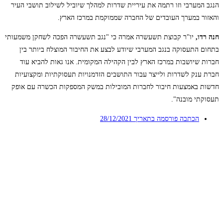
הנגב המערבי וזו רתמה את עיריית שדרות למהלך שיוביל לשילוב תושבי העיר
והאזור במערך העובדים של החברה שממוקמת במרכז הארץ.
חנה רדו,
יו"ר קבוצת תשעשרה אמרה כי "נגב תשעשרה הפכה לשחקן משמעותי
בתחום התעסוקה בנגב המערבי שיודע לבצע את החיבור המוצלח ביותר בין
חברות שיושבות במרכז הארץ לבין הקהילה המקומית. אנו גאות להביא עוד
חברת ענק לשדרות ולייצר עבור התושבים הזדמנויות תעסוקתיות ומקצועיות
חדשות באמצעות חיבור לחברות המובילות במשק המספקות הכשרה עם אופק
תעסוקתי מובנה".
הכתבה פורסמה בתאריך
28/12/2021