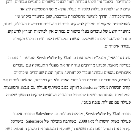
כישורים". כלומר אין היצע עבודות ראוי לבעלי כישורים בינוניים וגבוהים, ולכן
קיים קושי לפתח פעילות כלכלית בעלת ערך- מוסף המשמשת ליציאה
מה"מלכודת". הדרך ליציאה מהמלכודת מורכבת, שכן בהיעדר ביקוש אין
לאוכלוסייה המקומית תמריץ להשקיע בפיתוח כישורים וברכישת השכלה, ומנגד,
בהיעדר היצע של עובדים בעלי כישורים גבוהים אין לפירמות תמריץ להשקיע.
פתרון הוליסטי הינו זה שמשלב הכשרה מקצועית לצד יצירת היצע מקומות
עבודה איכותיים.
עינת צור-שיין
, מנכל"ית משותפת ב- ServiceWise by Elad הוסיפה:
"החברה
בגדילה מואצת ואנחנו מרחיבים עוד יותר את מעגלי התעסוקה עם עובדים
איכותיים נוספים עבורנו ועבור לקוחותינו. מתוך הבנה שעובדים איכותיים
לומדים, מתגוררים ועובדים בכל רחבי הארץ ולא רק במרכזה, החלטנו לפתוח את
קורס הכשרת מנהלי Salesforce דווקא בנגב בשיתוף פעולה עם נגב19 והמועצות
המקומיות. אנחנו מתרגשים להתחיל בהכשרה ושואפים להקים בהמשך שלוחה
פעילה עם פעילות ענפה בנגב".
חברת ServiceWise by Elad, מנהלת פעילות ה- Salesforce בחברת אלעד
פעילה בשוק הישראלי מאז 2008. כשותפה מובילה של Salesforce בישראל
קידמה את המהלך עם נגב תשעשרה, שחקנית משמעותית בשוק התעסוקה של