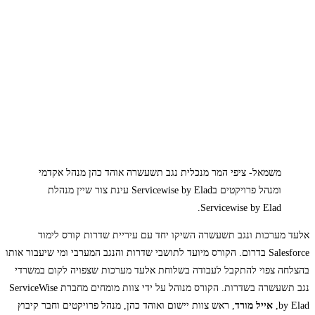
משמאל- ציפי המר מנכלית נגב תשעשרה אוהד כהן מנהל אקדמי
ומנהל פרויקטים בServicewise by Elad עינת צור שיין מנהלת
Servicewise by Elad.
אלעד מערכות ונגב תשעשרה השיקו יחד עם עיריית שדרות קורס לימוד
Salesforce בדרום. הקורס מיועד לתושבי שדרות והנגב המערבי ומי שיעבור אותו
בהצלחה צפוי להתקבל לעבודה בשלוחת אלעד מערכות שצפויה לקום במשרדי
נגב תשעשרה בשדרות. הקורס מנוהל על ידי צוות מומחים מחברת ServiceWise
by Elad,
אייל מורד
, ראש צוות יישום ואוהד כהן, מנהל פרויקטים וחבר קיבוץ