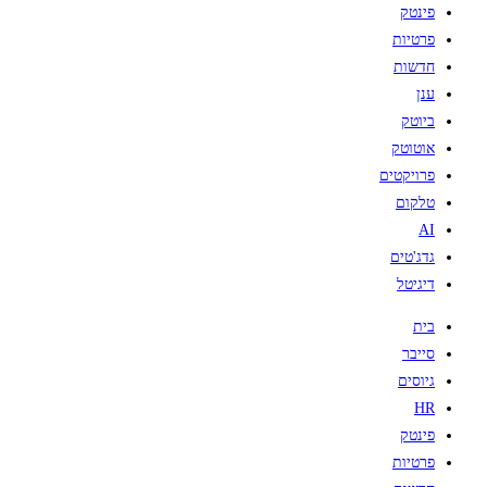
פינטק
פרטיות
חדשות
ענן
ביוטק
אוטוטק
פרויקטים
טלקום
AI
גדג'טים
דיגיטל
בית
סייבר
גיוסים
HR
פינטק
פרטיות