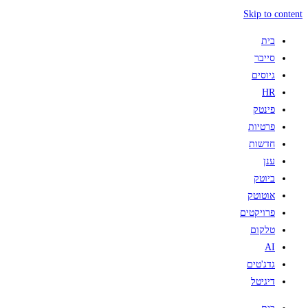
Skip to content
בית
סייבר
גיוסים
HR
פינטק
פרטיות
חדשות
ענן
ביוטק
אוטוטק
פרויקטים
טלקום
AI
גדג'טים
דיגיטל