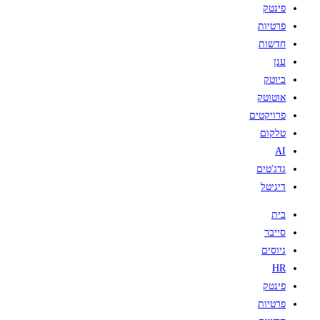
פינטק
פרטיות
חדשות
ענן
ביוטק
אוטוטק
פרויקטים
טלקום
AI
גדג'טים
דיגיטל
בית
סייבר
גיוסים
HR
פינטק
פרטיות