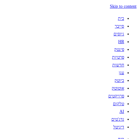
Skip to content
בית
סייבר
גיוסים
HR
פינטק
פרטיות
חדשות
ענן
ביוטק
אוטוטק
פרויקטים
טלקום
AI
גדג'טים
דיגיטל