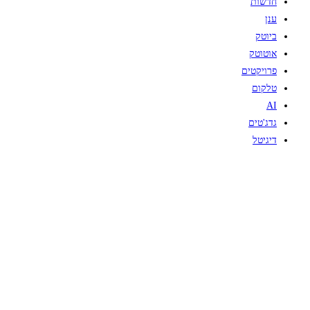
חדשות
ענן
ביוטק
אוטוטק
פרויקטים
טלקום
AI
גדג'טים
דיגיטל