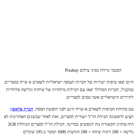
הסכמי נדידה בסיני צילום Pixabay
היום יצאו טיסות ישירות של חברות תעופה ישראליות לשארם א שייח במצריים.
במקביל, חברות הסלולר יצאו עם חבילות מיוחדות של שיחות וגלישה סלולרית
לתיירים הישראליים אשר טסים למצריים.
עם פתיחת הטיסות לשארם א-שייח ורגע לפני חופשת הפסח,
חברת פלאפון
תציע לראשונה חבילת חו"ל ייעודית למצרים, זאת לאחר שבשנים האחרונות לא
היה פתרון תקשורת נוח לנופשים במדינה. חבילת חו"ל למצרים הכוללת 2GB
גלישה + 100 דקות שיחה + 100 הודעות SMS תמכר ב-195 שקלים