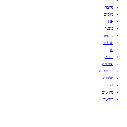
בית
סייבר
גיוסים
HR
פינטק
פרטיות
חדשות
ענן
ביוטק
אוטוטק
פרויקטים
טלקום
AI
גדג'טים
דיגיטל