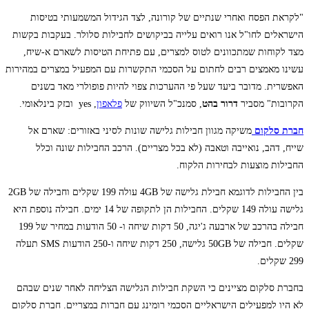
"לקראת הפסח ואחרי שנתיים של קורונה, לצד הגידול המשמעותי בטיסות
הישראלים לחו"ל אנו רואים עלייה בביקושים לחבילות סלולר. בעקבות בקשות
מצד לקוחות שמתכוונים לטוס למצרים, עם פתיחת הטיסות לשארם א-שיח,
עשינו מאמצים רבים לחתום על הסכמי התקשרות עם המפעיל במצרים במהירות
האפשרית. מדובר ביעד שעל פי ההערכות צפוי להיות פופולרי מאד בשנים
הקרובות" מסביר
דרור בהט
, סמנכ"ל השיווק של
פלאפון
, yes ובזק בינלאומי.
חברת סלקום
משיקה מגוון חבילות גלישה שונות לסיני באזורים: שארם אל
שייח, דהב, נואייבה וטאבה (לא בכל מצריים). הרכב החבילות שונה וכלל
החבילות מוצעות לבחירות הלקוח.
בין החבילות לדוגמא חבילת גלישה של 4GB עולה 199 שקלים וחבילה של 2GB
גלישה עולה 149 שקלים. החבילות הן לתקופה של 14 ימים. חבילה נוספת היא
חבילה בהרכב של ארבעה ג'יגה, 50 דקות שיחה ו- 50 הודעות במחיר של 199
שקלים. חבילה של 50GB גלישה, 250 דקות שיחה ו-250 הודעות SMS תעלה
299 שקלים.
בחברת סלקום מציינים כי השקת חבילות הגלישה הצליחה לאחר שנים שבהם
לא היו למפעילים הישראליים הסכמי רומינג עם חברות במצריים. חברת סלקום