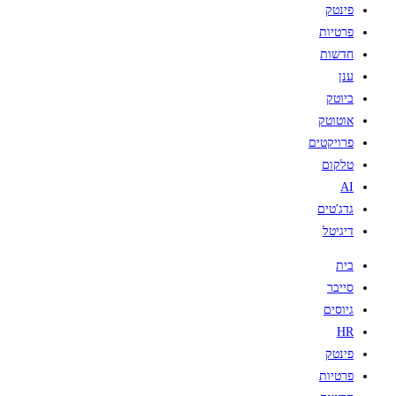
פינטק
פרטיות
חדשות
ענן
ביוטק
אוטוטק
פרויקטים
טלקום
AI
גדג'טים
דיגיטל
בית
סייבר
גיוסים
HR
פינטק
פרטיות