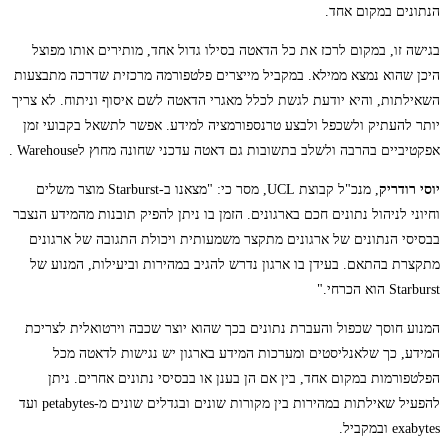
הנתונים במקום אחד.
בגישה זו, במקום לרכז את כל הדאטה בסילו גדול אחד, מותירים אותו מפוצל
היכן שהוא נמצא ממילא. במקביל מייצרים פלטפורמה מרכזית שדרכה מתבצעות
השאילתות, והיא יודעת לגשת לכלל מאגרי הדאטה לשם איסוף וניתוח. לא צריך
יותר להעתיק ולשכפל ולבצע טרנספורמציה למידע. אפשר לתשאל בקבועי זמן
אפקטיביים בהרבה ולשלב בתשובות גם דאטה עדכני שחונה מחוץ לWarehouse .
יוסי רודריק
, מנכ"ל קבוצת UCL, מסר כי: "מצאנו ב-Starburst מוצר משלים
וחיוני לניהול נתונים חכם בארגונים. הזמן בו ניתן להפיק תובנות מהמידע הנצבר
בבסיסי הנתונים של ארגונים מתקצר משמעותית ויכולת התגובה של ארגונים
מתקצרת בהתאם. בעידן בו ארגון נדרש להגיב במהירות וביעילות, המנוע של
Starburst הוא הכרחי."
המנוע חוסך שכפול והעברת נתונים בכך שהוא יוצר שכבה וירטואלית לצריכת
המידע, כך שלאנליסטים ומערכות המידע בארגון יש נגישות לדאטה מכל
הפלטפורמות במקום אחד, בין אם הן בענן או בבסיסי נתונים אחרים. ניתן
להפעיל שאילתות במהירות בין מקורות שונים ובגדלים שונים מ-petabytes ועד
exabytes ובמקביל.