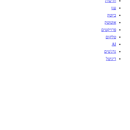
חדשות
ענן
ביוטק
אוטוטק
פרויקטים
טלקום
AI
גדג'טים
דיגיטל