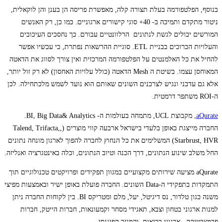
בנוסף, הפלטפורמה בעלת תצורה קלה, מאפשרת פריסה הן בענן והן לוקאלית,
ניטור מתקדם ותמיכה ב- 40+ סוגי קישורים ארגוניים. כמו כן, רק האנשים
המורשים יכולים לגשת לנתונים הרלוונטיים עבורם. כך נחסכים העיכובים
והעלויות הכרוכים בבניית ETL. סוגיית ההרשאות נפתרת, כי עכשיו אפשר
להחיל את כל האלמנטים על הפלטפורמה המרכזית ואין צורך לסווג את הדאטה
המאוחסן עצמו. בשיטת ה Mesh הדאטה (כולל עלויות האחסון) לא רק זול יותר,
אלא גם עדכני ונגיש לצרכנים השונים שאותם הוא נועד לשמש מלכתחילה. לכן
ה-ROI משתפר דרמטית.
aQurate
, מקבוצת UCL, מתמחה בעולמות ה- BI, Big Data& Analytics.
החברה מייצגת באופן בלעדי בישראל ארבעה קווי מוצרים (,Talend, Trifacta,
Starbrust, HVR) המשלימים את כל הנחוץ לחברה להפוך לארגון מונחה נתונים
החל משלב שינוע הנתונים, דרך הכנה וטיוב הנתונים, וכלה באינטגרציה ואנליזה.
aQurate מציעה שירותים מקצועיים במגוון תפקידים ופרויקטים טכנולוגיים תוך
התמקדות בתפקידי ה-Data השונים. החברה פועלת באופן ישיר ובאמצעות מפיצי
משנה כגון טלדור, נס דיגיטל, יעל, מלם ומטריקס BI. בין לקוחות החברה ניתן
למנות ארגוני בטחון וצבא, תאגידי מסחר וקמעונאות, חברות הייטק, חברות
פרמצבטיקה , ארגוני בריאות, והמגזר הפיננסי.