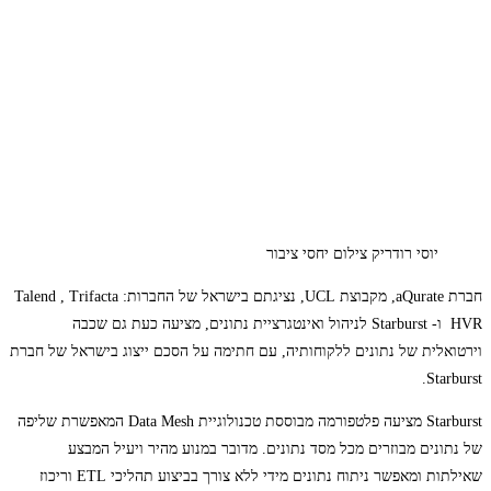
יוסי רודריק צילום יחסי ציבור
חברת aQurate, מקבוצת UCL, נציגתם בישראל של החברות: Talend , Trifacta
HVR ו- Starburst לניהול ואינטגרציית נתונים, מציעה כעת גם שכבה
וירטואלית של נתונים ללקוחותיה, עם חתימה על הסכם ייצוג בישראל של חברת
Starburst.
Starburst מציעה פלטפורמה מבוססת טכנולוגיית Data Mesh המאפשרת שליפה
של נתונים מבוזרים מכל מסד נתונים. מדובר במנוע מהיר ויעיל המבצע
שאילתות ומאפשר ניתוח נתונים מידי ללא צורך בביצוע תהליכי ETL וריכוז