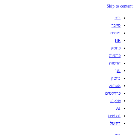
Skip to content
בית
סייבר
גיוסים
HR
פינטק
פרטיות
חדשות
ענן
ביוטק
אוטוטק
פרויקטים
טלקום
AI
גדג'טים
דיגיטל