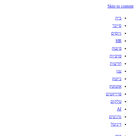
Skip to content
בית
סייבר
גיוסים
HR
פינטק
פרטיות
חדשות
ענן
ביוטק
אוטוטק
פרויקטים
טלקום
AI
גדג'טים
דיגיטל