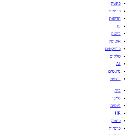
פינטק
פרטיות
חדשות
ענן
ביוטק
אוטוטק
פרויקטים
טלקום
AI
גדג'טים
דיגיטל
בית
סייבר
גיוסים
HR
פינטק
פרטיות