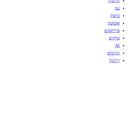
חדשות
ענן
ביוטק
אוטוטק
פרויקטים
טלקום
AI
גדג'טים
דיגיטל