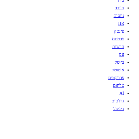
בית
סייבר
גיוסים
HR
פינטק
פרטיות
חדשות
ענן
ביוטק
אוטוטק
פרויקטים
טלקום
AI
גדג'טים
דיגיטל