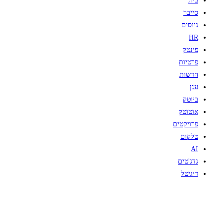
בית
סייבר
גיוסים
HR
פינטק
פרטיות
חדשות
ענן
ביוטק
אוטוטק
פרויקטים
טלקום
AI
גדג'טים
דיגיטל