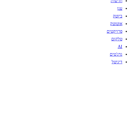
חדשות
ענן
ביוטק
אוטוטק
פרויקטים
טלקום
AI
גדג'טים
דיגיטל