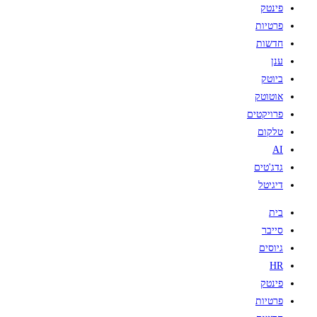
פינטק
פרטיות
חדשות
ענן
ביוטק
אוטוטק
פרויקטים
טלקום
AI
גדג'טים
דיגיטל
בית
סייבר
גיוסים
HR
פינטק
פרטיות