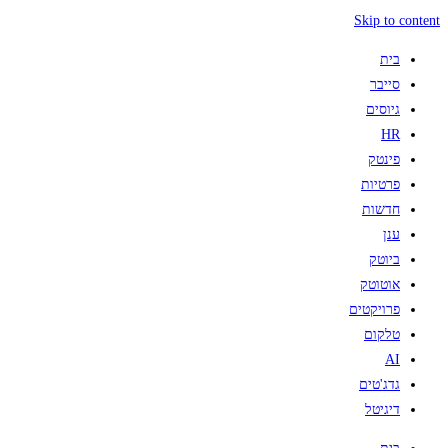
Skip to content
בית
סייבר
גיוסים
HR
פינטק
פרטיות
חדשות
ענן
ביוטק
אוטוטק
פרויקטים
טלקום
AI
גדג'טים
דיגיטל