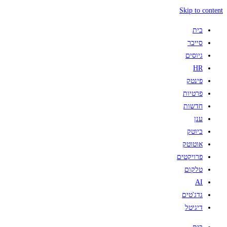
Skip to content
בית
סייבר
גיוסים
HR
פינטק
פרטיות
חדשות
ענן
ביוטק
אוטוטק
פרויקטים
טלקום
AI
גדג'טים
דיגיטל