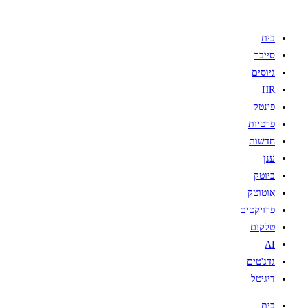
בית
סייבר
גיוסים
HR
פינטק
פרטיות
חדשות
ענן
ביוטק
אוטוטק
פרויקטים
טלקום
AI
גדג'טים
דיגיטל
בית