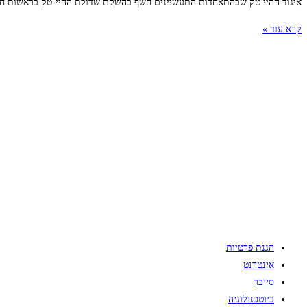
איגוד ההיי טק שבהתאחדות התעשיינים חשף בהשקת שדולת ההיי-טק בראשות ח"כ 
קרא עוד »
הגנת פרטיות
אינטרנט
סייבר
ביוטכנולוגיה