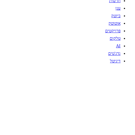
חדשות
ענן
ביוטק
אוטוטק
פרויקטים
טלקום
AI
גדג'טים
דיגיטל