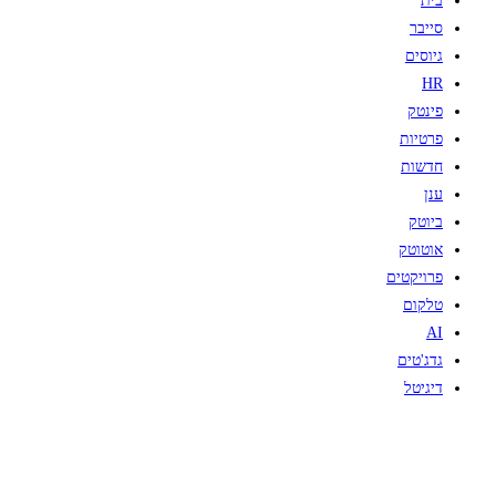
בית
סייבר
גיוסים
HR
פינטק
פרטיות
חדשות
ענן
ביוטק
אוטוטק
פרויקטים
טלקום
AI
גדג'טים
דיגיטל