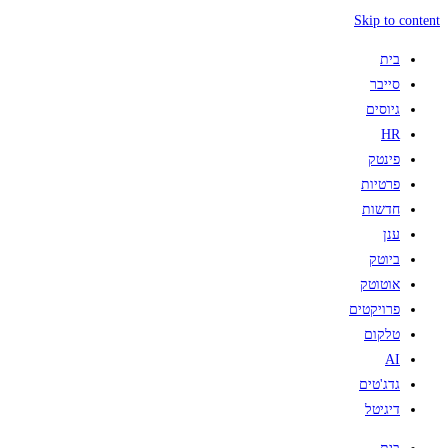
Skip to content
בית
סייבר
גיוסים
HR
פינטק
פרטיות
חדשות
ענן
ביוטק
אוטוטק
פרויקטים
טלקום
AI
גדג'טים
דיגיטל