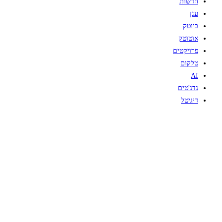
חדשות
ענן
ביוטק
אוטוטק
פרויקטים
טלקום
AI
גדג'טים
דיגיטל