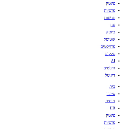
פינטק
פרטיות
חדשות
ענן
ביוטק
אוטוטק
פרויקטים
טלקום
AI
גדג'טים
דיגיטל
בית
סייבר
גיוסים
HR
פינטק
פרטיות