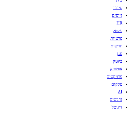
בית
סייבר
גיוסים
HR
פינטק
פרטיות
חדשות
ענן
ביוטק
אוטוטק
פרויקטים
טלקום
AI
גדג'טים
דיגיטל