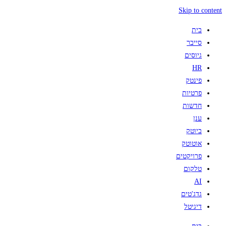
Skip to content
בית
סייבר
גיוסים
HR
פינטק
פרטיות
חדשות
ענן
ביוטק
אוטוטק
פרויקטים
טלקום
AI
גדג'טים
דיגיטל