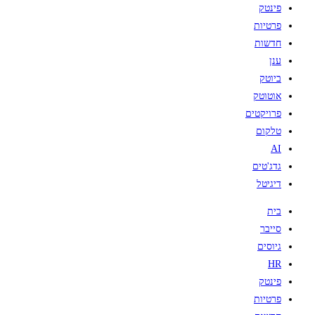
פינטק
פרטיות
חדשות
ענן
ביוטק
אוטוטק
פרויקטים
טלקום
AI
גדג'טים
דיגיטל
בית
סייבר
גיוסים
HR
פינטק
פרטיות