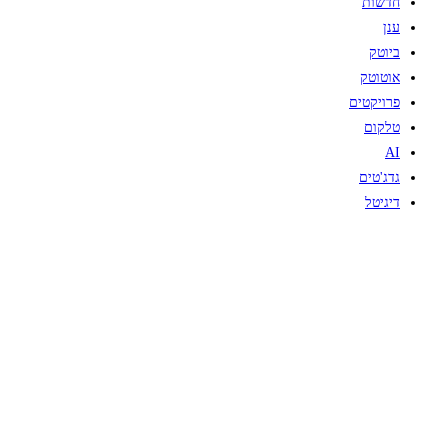
חדשות
ענן
ביוטק
אוטוטק
פרויקטים
טלקום
AI
גדג'טים
דיגיטל