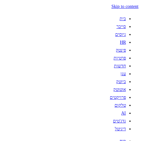
Skip to content
בית
סייבר
גיוסים
HR
פינטק
פרטיות
חדשות
ענן
ביוטק
אוטוטק
פרויקטים
טלקום
AI
גדג'טים
דיגיטל