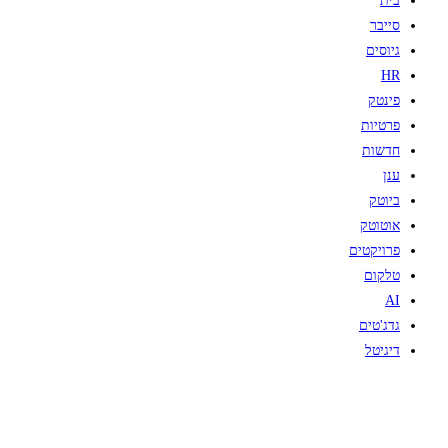
בית
סייבר
גיוסים
HR
פינטק
פרטיות
חדשות
ענן
ביוטק
אוטוטק
פרויקטים
טלקום
AI
גדג'טים
דיגיטל