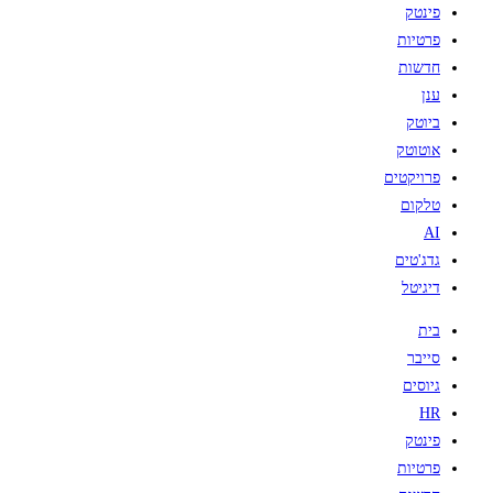
פינטק
פרטיות
חדשות
ענן
ביוטק
אוטוטק
פרויקטים
טלקום
AI
גדג'טים
דיגיטל
בית
סייבר
גיוסים
HR
פינטק
פרטיות