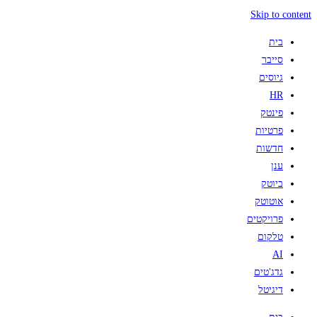
Skip to content
בית
סייבר
גיוסים
HR
פינטק
פרטיות
חדשות
ענן
ביוטק
אוטוטק
פרויקטים
טלקום
AI
גדג'טים
דיגיטל