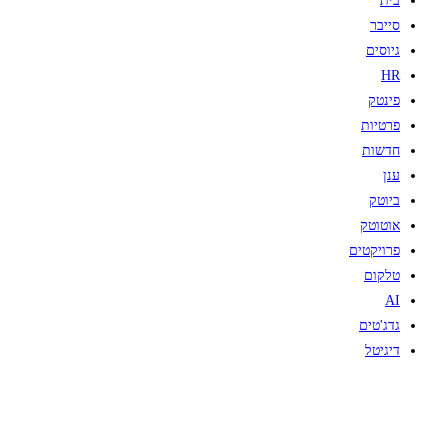
בית
סייבר
גיוסים
HR
פינטק
פרטיות
חדשות
ענן
ביוטק
אוטוטק
פרויקטים
טלקום
AI
גדג'טים
דיגיטל