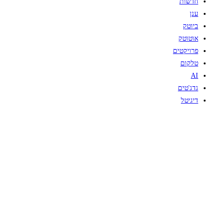
חדשות
ענן
ביוטק
אוטוטק
פרויקטים
טלקום
AI
גדג'טים
דיגיטל