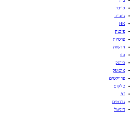
בית
סייבר
גיוסים
HR
פינטק
פרטיות
חדשות
ענן
ביוטק
אוטוטק
פרויקטים
טלקום
AI
גדג'טים
דיגיטל