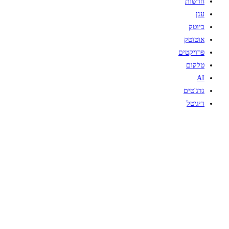
חדשות
ענן
ביוטק
אוטוטק
פרויקטים
טלקום
AI
גדג'טים
דיגיטל