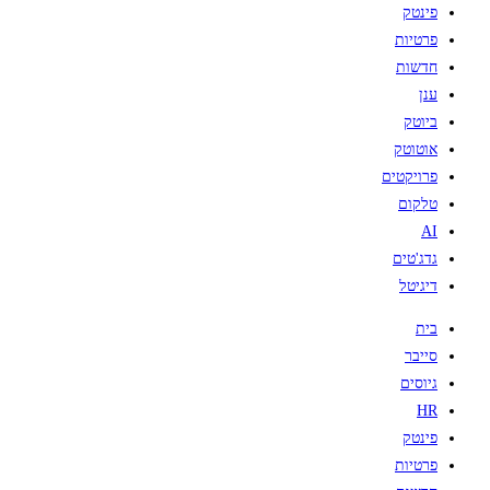
פינטק
פרטיות
חדשות
ענן
ביוטק
אוטוטק
פרויקטים
טלקום
AI
גדג'טים
דיגיטל
בית
סייבר
גיוסים
HR
פינטק
פרטיות