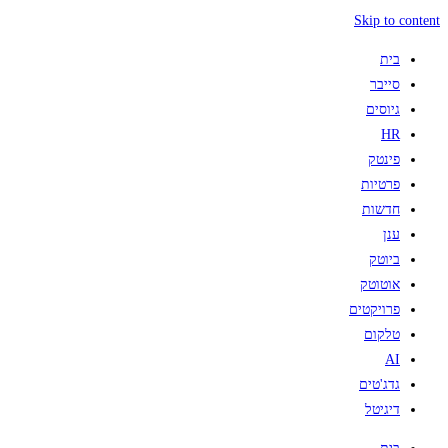
Skip to content
בית
סייבר
גיוסים
HR
פינטק
פרטיות
חדשות
ענן
ביוטק
אוטוטק
פרויקטים
טלקום
AI
גדג'טים
דיגיטל