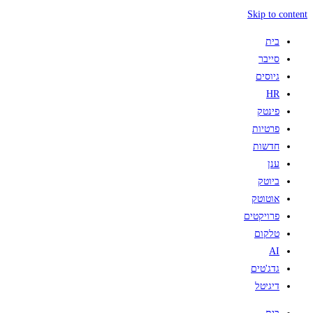
Skip to content
בית
סייבר
גיוסים
HR
פינטק
פרטיות
חדשות
ענן
ביוטק
אוטוטק
פרויקטים
טלקום
AI
גדג'טים
דיגיטל