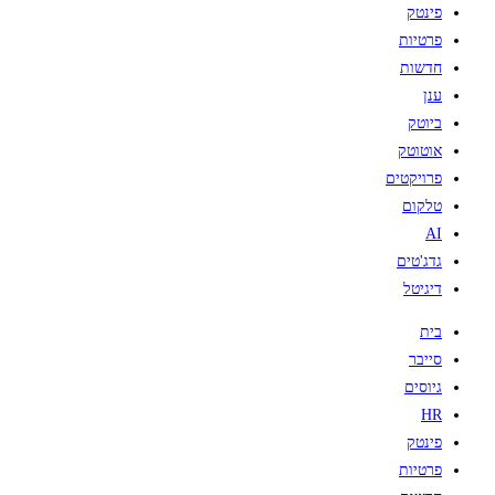
פינטק
פרטיות
חדשות
ענן
ביוטק
אוטוטק
פרויקטים
טלקום
AI
גדג'טים
דיגיטל
בית
סייבר
גיוסים
HR
פינטק
פרטיות