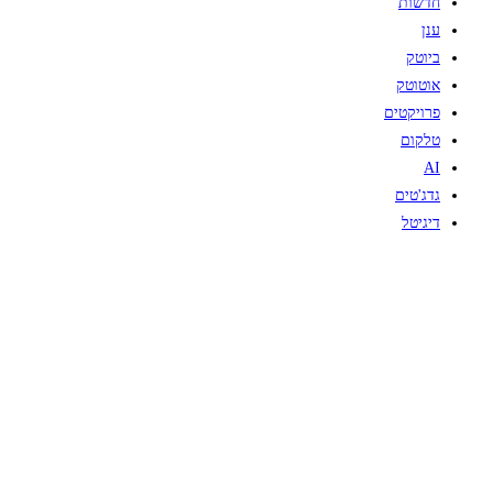
חדשות
ענן
ביוטק
אוטוטק
פרויקטים
טלקום
AI
גדג'טים
דיגיטל