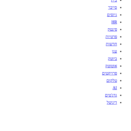
בית
סייבר
גיוסים
HR
פינטק
פרטיות
חדשות
ענן
ביוטק
אוטוטק
פרויקטים
טלקום
AI
גדג'טים
דיגיטל