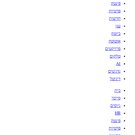
פינטק
פרטיות
חדשות
ענן
ביוטק
אוטוטק
פרויקטים
טלקום
AI
גדג'טים
דיגיטל
בית
סייבר
גיוסים
HR
פינטק
פרטיות