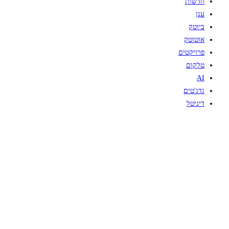
חדשות
ענן
ביוטק
אוטוטק
פרויקטים
טלקום
AI
גדג'טים
דיגיטל