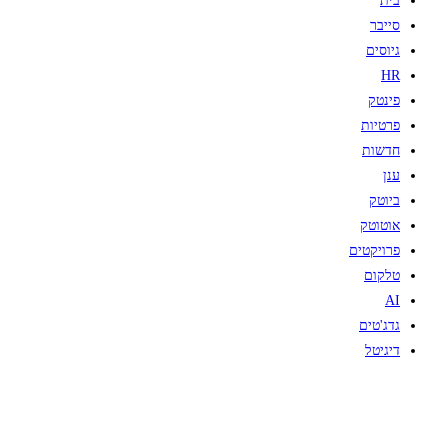
בית
סייבר
גיוסים
HR
פינטק
פרטיות
חדשות
ענן
ביוטק
אוטוטק
פרויקטים
טלקום
AI
גדג'טים
דיגיטל