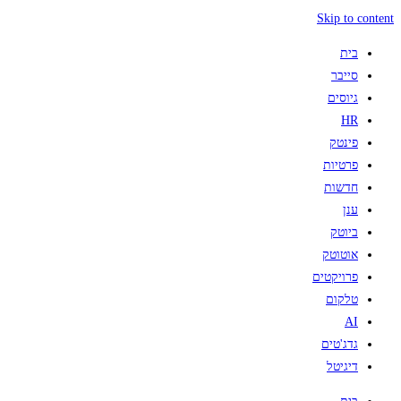
Skip to content
בית
סייבר
גיוסים
HR
פינטק
פרטיות
חדשות
ענן
ביוטק
אוטוטק
פרויקטים
טלקום
AI
גדג'טים
דיגיטל