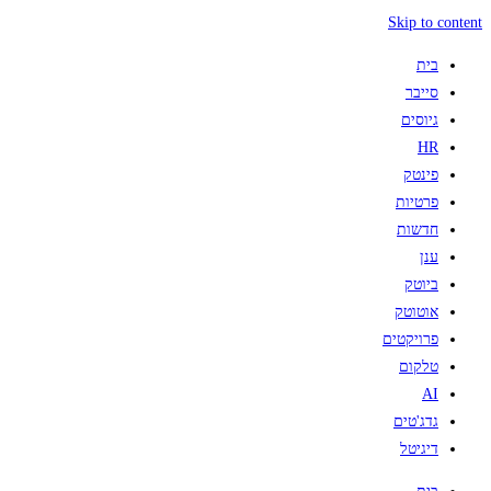
Skip to content
בית
סייבר
גיוסים
HR
פינטק
פרטיות
חדשות
ענן
ביוטק
אוטוטק
פרויקטים
טלקום
AI
גדג'טים
דיגיטל