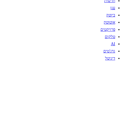
חדשות
ענן
ביוטק
אוטוטק
פרויקטים
טלקום
AI
גדג'טים
דיגיטל