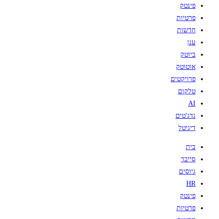
פינטק
פרטיות
חדשות
ענן
ביוטק
אוטוטק
פרויקטים
טלקום
AI
גדג'טים
דיגיטל
בית
סייבר
גיוסים
HR
פינטק
פרטיות