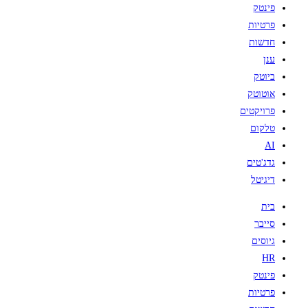
פינטק
פרטיות
חדשות
ענן
ביוטק
אוטוטק
פרויקטים
טלקום
AI
גדג'טים
דיגיטל
בית
סייבר
גיוסים
HR
פינטק
פרטיות