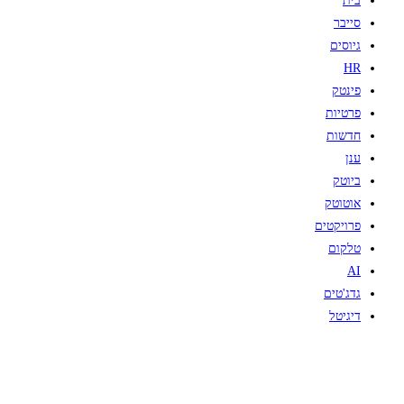
בית
סייבר
גיוסים
HR
פינטק
פרטיות
חדשות
ענן
ביוטק
אוטוטק
פרויקטים
טלקום
AI
גדג'טים
דיגיטל