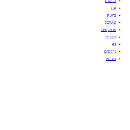
חדשות
ענן
ביוטק
אוטוטק
פרויקטים
טלקום
AI
גדג'טים
דיגיטל