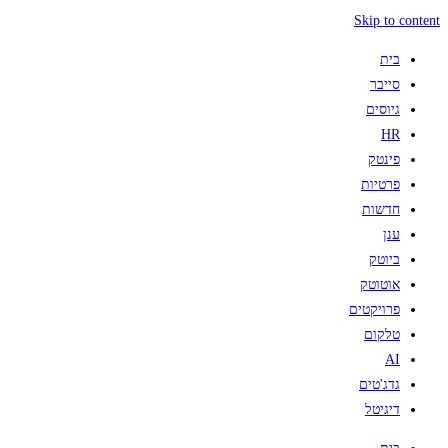
Skip to content
בית
סייבר
גיוסים
HR
פינטק
פרטיות
חדשות
ענן
ביוטק
אוטוטק
פרויקטים
טלקום
AI
גדג'טים
דיגיטל