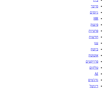
בית
סייבר
גיוסים
HR
פינטק
פרטיות
חדשות
ענן
ביוטק
אוטוטק
פרויקטים
טלקום
AI
גדג'טים
דיגיטל