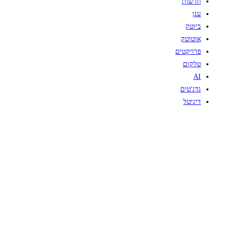
חדשות
ענן
ביוטק
אוטוטק
פרויקטים
טלקום
AI
גדג'טים
דיגיטל