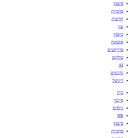
פינטק
פרטיות
חדשות
ענן
ביוטק
אוטוטק
פרויקטים
טלקום
AI
גדג'טים
דיגיטל
בית
סייבר
גיוסים
HR
פינטק
פרטיות