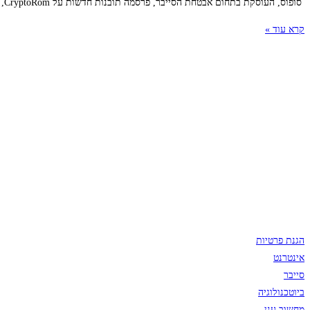
סופוס, העוסקת בתחום אבטחת הסייבר, פרסמה תובנות חדשות על CryptoRom, קמפיין הונאה בינלאומי במסחר במטבעות קריפטוגרפיים, המופעל נגד משתמשי אייפון ואנדרואיד באמצעות אפליקציות היכרויות פופולריות.
קרא עוד »
הגנת פרטיות
אינטרנט
סייבר
ביוטכנולוגיה
מחשוב ענן