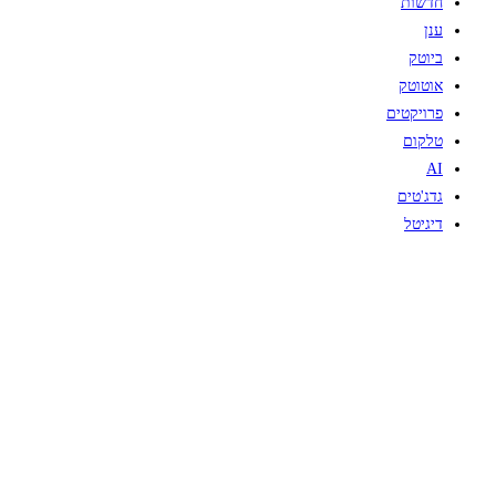
חדשות
ענן
ביוטק
אוטוטק
פרויקטים
טלקום
AI
גדג'טים
דיגיטל