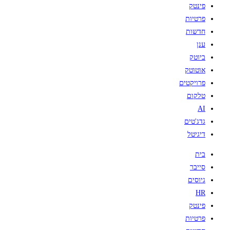
פינטק
פרטיות
חדשות
ענן
ביוטק
אוטוטק
פרויקטים
טלקום
AI
גדג'טים
דיגיטל
בית
סייבר
גיוסים
HR
פינטק
פרטיות