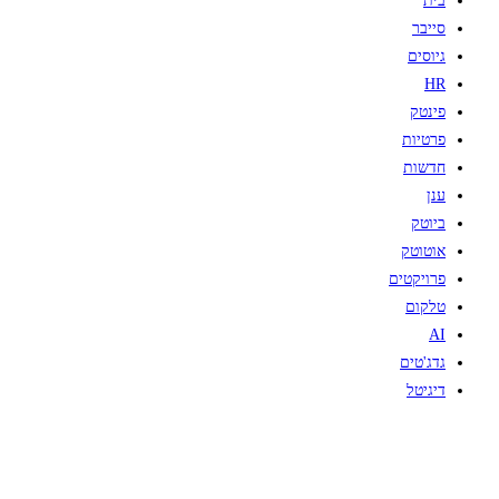
בית
סייבר
גיוסים
HR
פינטק
פרטיות
חדשות
ענן
ביוטק
אוטוטק
פרויקטים
טלקום
AI
גדג'טים
דיגיטל