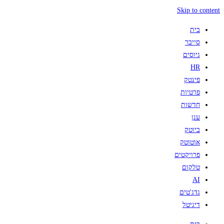
Skip to content
בית
סייבר
גיוסים
HR
פינטק
פרטיות
חדשות
ענן
ביוטק
אוטוטק
פרויקטים
טלקום
AI
גדג'טים
דיגיטל