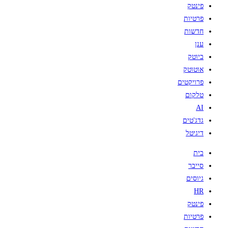
פינטק
פרטיות
חדשות
ענן
ביוטק
אוטוטק
פרויקטים
טלקום
AI
גדג'טים
דיגיטל
בית
סייבר
גיוסים
HR
פינטק
פרטיות