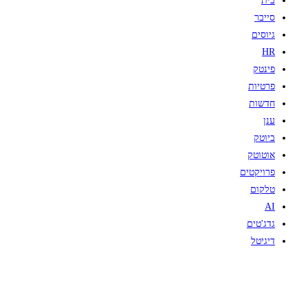
בית
סייבר
גיוסים
HR
פינטק
פרטיות
חדשות
ענן
ביוטק
אוטוטק
פרויקטים
טלקום
AI
גדג'טים
דיגיטל