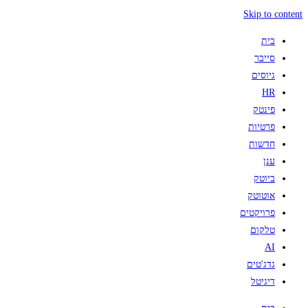
Skip to content
בית
סייבר
גיוסים
HR
פינטק
פרטיות
חדשות
ענן
ביוטק
אוטוטק
פרויקטים
טלקום
AI
גדג'טים
דיגיטל