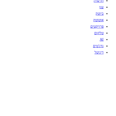
חדשות
ענן
ביוטק
אוטוטק
פרויקטים
טלקום
AI
גדג'טים
דיגיטל