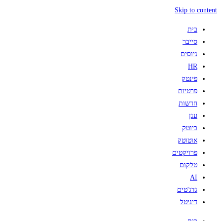
Skip to content
בית
סייבר
גיוסים
HR
פינטק
פרטיות
חדשות
ענן
ביוטק
אוטוטק
פרויקטים
טלקום
AI
גדג'טים
דיגיטל