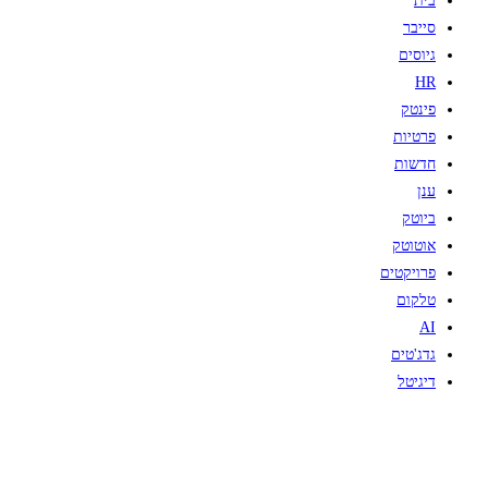
בית
סייבר
גיוסים
HR
פינטק
פרטיות
חדשות
ענן
ביוטק
אוטוטק
פרויקטים
טלקום
AI
גדג'טים
דיגיטל