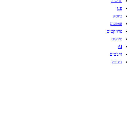
חדשות
ענן
ביוטק
אוטוטק
פרויקטים
טלקום
AI
גדג'טים
דיגיטל