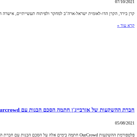
07/10/2021
קרן בירד, הקרן הדו-לאומית ישראל-ארה"ב למחקר ולפיתוח תעשייתיים, אישרה ה
קרא עוד »
חברת ההשקעות של אזרבייג'ן חתמה הסכם הבנות עם Ourcrowd
05/08/2021
פלטפורמת ההשקעות OurCrowd חתמה בימים אלה על הסכם הבנות עם חברת ההשקעות של אזרבייג'ן (AIC), המיוצגת על ידי היו"ר שלה, שר הכלכלה של אזרבייג'ן, מיכאיל