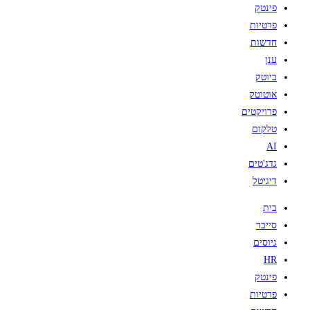
פינטק
פרטיות
חדשות
ענן
ביוטק
אוטוטק
פרויקטים
טלקום
AI
גדג'טים
דיגיטל
בית
סייבר
גיוסים
HR
פינטק
פרטיות