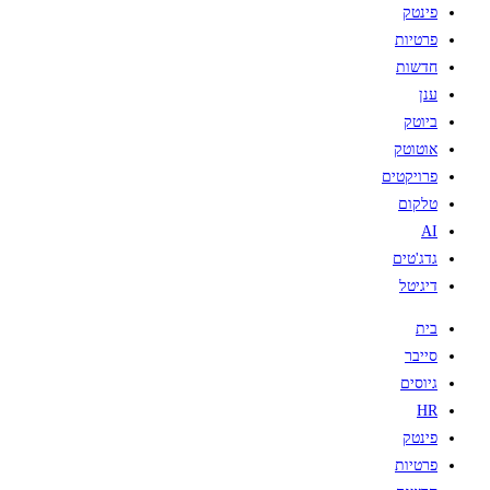
פינטק
פרטיות
חדשות
ענן
ביוטק
אוטוטק
פרויקטים
טלקום
AI
גדג'טים
דיגיטל
בית
סייבר
גיוסים
HR
פינטק
פרטיות