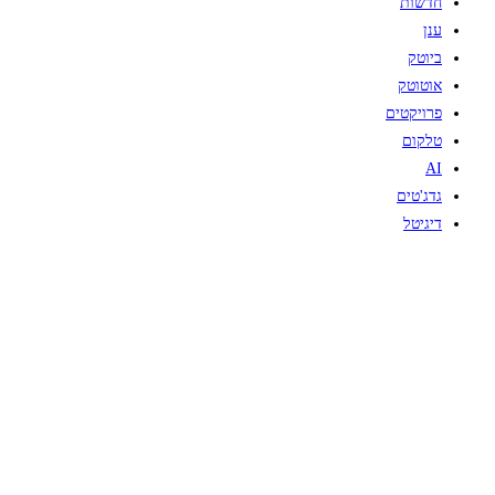
חדשות
ענן
ביוטק
אוטוטק
פרויקטים
טלקום
AI
גדג'טים
דיגיטל