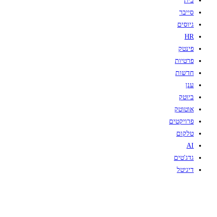
בית
סייבר
גיוסים
HR
פינטק
פרטיות
חדשות
ענן
ביוטק
אוטוטק
פרויקטים
טלקום
AI
גדג'טים
דיגיטל