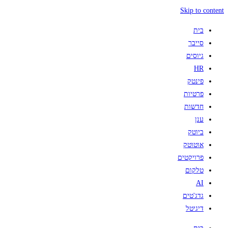
Skip to content
בית
סייבר
גיוסים
HR
פינטק
פרטיות
חדשות
ענן
ביוטק
אוטוטק
פרויקטים
טלקום
AI
גדג'טים
דיגיטל