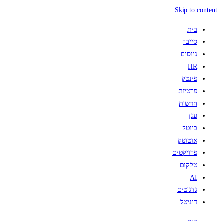
Skip to content
בית
סייבר
גיוסים
HR
פינטק
פרטיות
חדשות
ענן
ביוטק
אוטוטק
פרויקטים
טלקום
AI
גדג'טים
דיגיטל