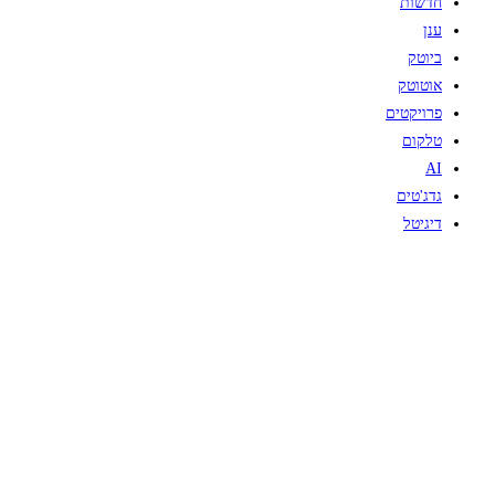
חדשות
ענן
ביוטק
אוטוטק
פרויקטים
טלקום
AI
גדג'טים
דיגיטל