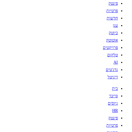
פינטק
פרטיות
חדשות
ענן
ביוטק
אוטוטק
פרויקטים
טלקום
AI
גדג'טים
דיגיטל
בית
סייבר
גיוסים
HR
פינטק
פרטיות