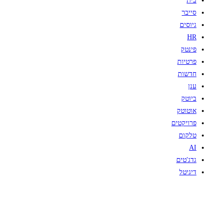
בית
סייבר
גיוסים
HR
פינטק
פרטיות
חדשות
ענן
ביוטק
אוטוטק
פרויקטים
טלקום
AI
גדג'טים
דיגיטל