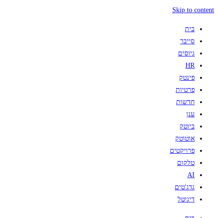
Skip to content
בית
סייבר
גיוסים
HR
פינטק
פרטיות
חדשות
ענן
ביוטק
אוטוטק
פרויקטים
טלקום
AI
גדג'טים
דיגיטל