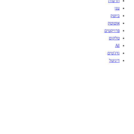
חדשות
ענן
ביוטק
אוטוטק
פרויקטים
טלקום
AI
גדג'טים
דיגיטל