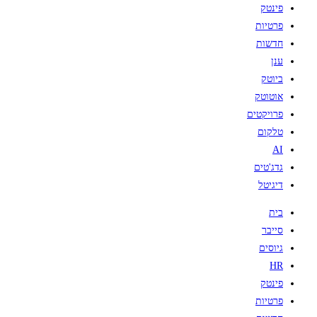
פינטק
פרטיות
חדשות
ענן
ביוטק
אוטוטק
פרויקטים
טלקום
AI
גדג'טים
דיגיטל
בית
סייבר
גיוסים
HR
פינטק
פרטיות