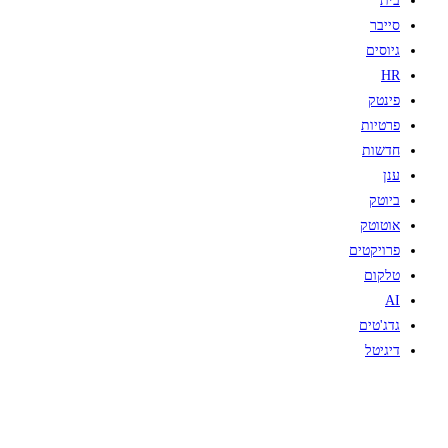
בית
סייבר
גיוסים
HR
פינטק
פרטיות
חדשות
ענן
ביוטק
אוטוטק
פרויקטים
טלקום
AI
גדג'טים
דיגיטל