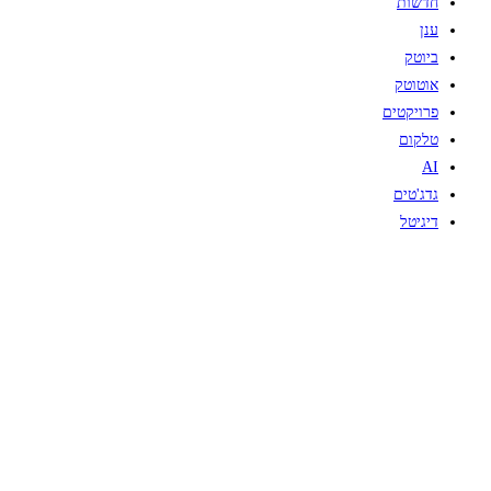
חדשות
ענן
ביוטק
אוטוטק
פרויקטים
טלקום
AI
גדג'טים
דיגיטל