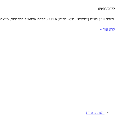
09/05/2022
סיפיה וויז'ן בע"מ ("סיפיה", ת"א: ספיה; CPIA), חברת אוטו-טק המפתחת, מייצרת ומשווקת טכנולוגיות ומערכות מתקדמות מבוססות AI לניטור נהג ופנים הרכב ליצרני רכבים ולציי רכב,
קרא עוד »
הגנת פרטיות