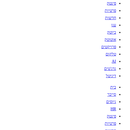
פינטק
פרטיות
חדשות
ענן
ביוטק
אוטוטק
פרויקטים
טלקום
AI
גדג'טים
דיגיטל
בית
סייבר
גיוסים
HR
פינטק
פרטיות