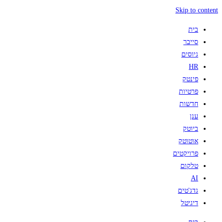
Skip to content
בית
סייבר
גיוסים
HR
פינטק
פרטיות
חדשות
ענן
ביוטק
אוטוטק
פרויקטים
טלקום
AI
גדג'טים
דיגיטל