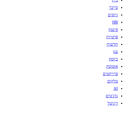
בית
סייבר
גיוסים
HR
פינטק
פרטיות
חדשות
ענן
ביוטק
אוטוטק
פרויקטים
טלקום
AI
גדג'טים
דיגיטל