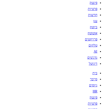
פינטק
פרטיות
חדשות
ענן
ביוטק
אוטוטק
פרויקטים
טלקום
AI
גדג'טים
דיגיטל
בית
סייבר
גיוסים
HR
פינטק
פרטיות