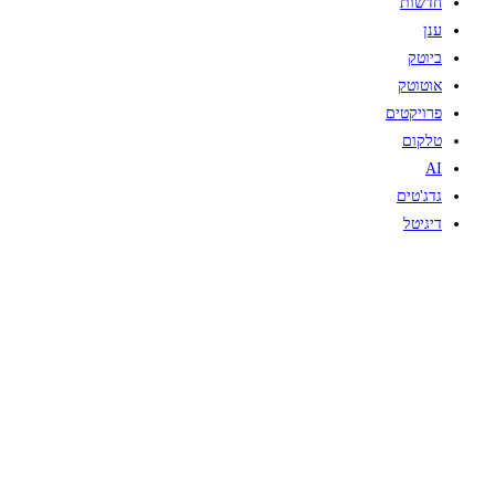
חדשות
ענן
ביוטק
אוטוטק
פרויקטים
טלקום
AI
גדג'טים
דיגיטל