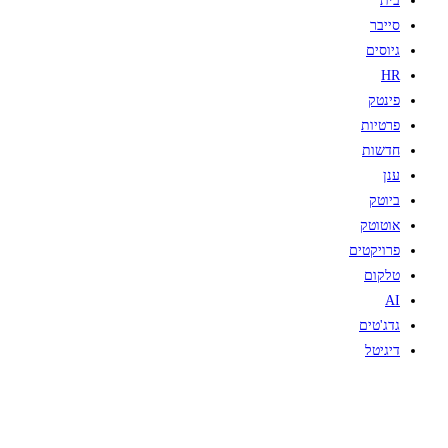
בית
סייבר
גיוסים
HR
פינטק
פרטיות
חדשות
ענן
ביוטק
אוטוטק
פרויקטים
טלקום
AI
גדג'טים
דיגיטל