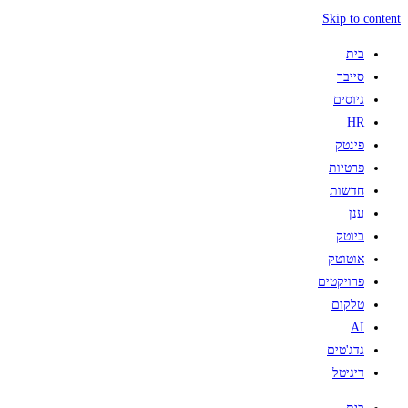
Skip to content
בית
סייבר
גיוסים
HR
פינטק
פרטיות
חדשות
ענן
ביוטק
אוטוטק
פרויקטים
טלקום
AI
גדג'טים
דיגיטל