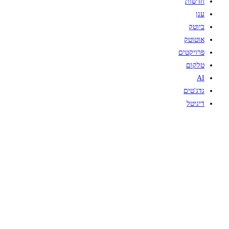
חדשות
ענן
ביוטק
אוטוטק
פרויקטים
טלקום
AI
גדג'טים
דיגיטל