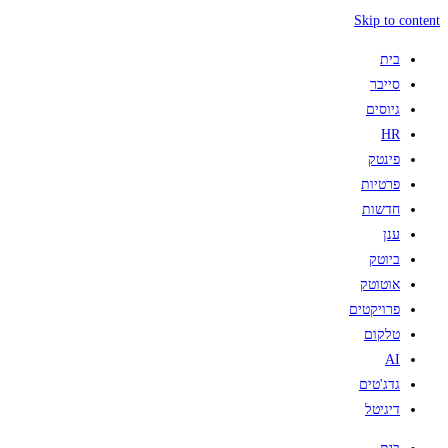
Skip to content
בית
סייבר
גיוסים
HR
פינטק
פרטיות
חדשות
ענן
ביוטק
אוטוטק
פרויקטים
טלקום
AI
גדג'טים
דיגיטל