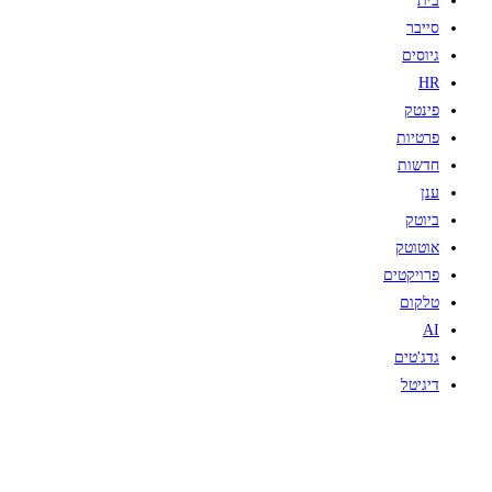
בית
סייבר
גיוסים
HR
פינטק
פרטיות
חדשות
ענן
ביוטק
אוטוטק
פרויקטים
טלקום
AI
גדג'טים
דיגיטל