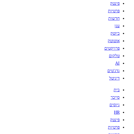
פינטק
פרטיות
חדשות
ענן
ביוטק
אוטוטק
פרויקטים
טלקום
AI
גדג'טים
דיגיטל
בית
סייבר
גיוסים
HR
פינטק
פרטיות