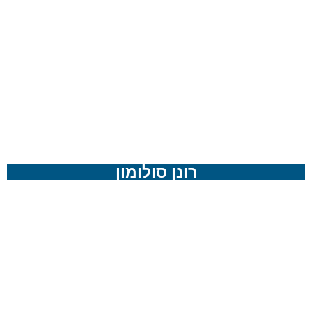
רונן סולומון