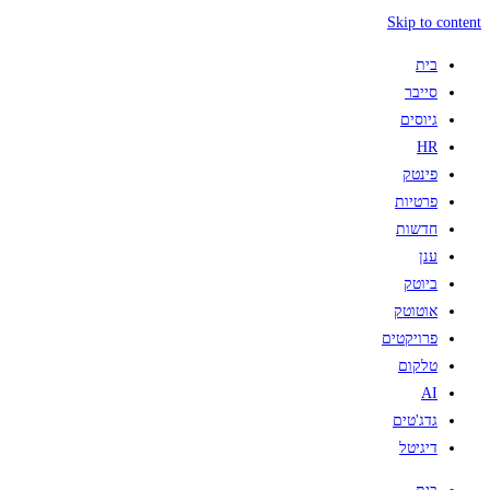
Skip to content
בית
סייבר
גיוסים
HR
פינטק
פרטיות
חדשות
ענן
ביוטק
אוטוטק
פרויקטים
טלקום
AI
גדג'טים
דיגיטל