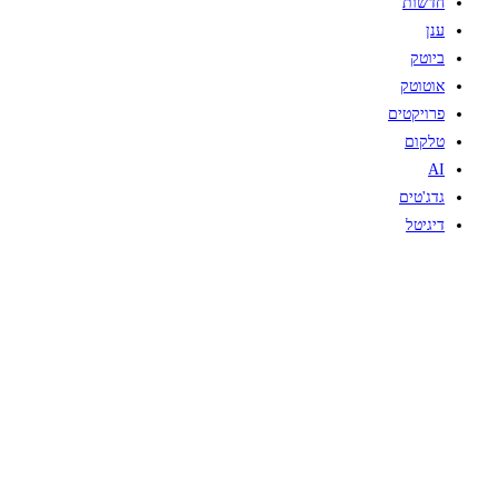
חדשות
ענן
ביוטק
אוטוטק
פרויקטים
טלקום
AI
גדג'טים
דיגיטל