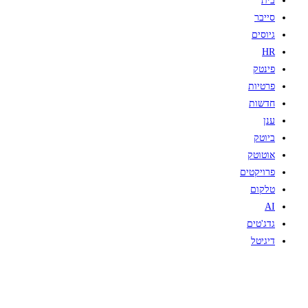
בית
סייבר
גיוסים
HR
פינטק
פרטיות
חדשות
ענן
ביוטק
אוטוטק
פרויקטים
טלקום
AI
גדג'טים
דיגיטל