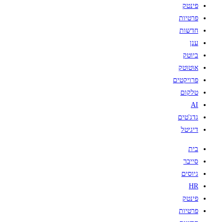
פינטק
פרטיות
חדשות
ענן
ביוטק
אוטוטק
פרויקטים
טלקום
AI
גדג'טים
דיגיטל
בית
סייבר
גיוסים
HR
פינטק
פרטיות